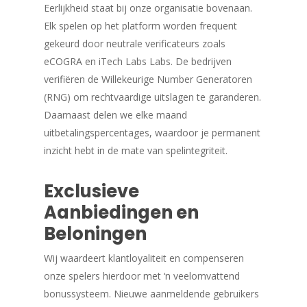
Eerlijkheid staat bij onze organisatie bovenaan.
Elk spelen op het platform worden frequent
gekeurd door neutrale verificateurs zoals
eCOGRA en iTech Labs Labs. De bedrijven
verifiëren de Willekeurige Number Generatoren
(RNG) om rechtvaardige uitslagen te garanderen.
Daarnaast delen we elke maand
uitbetalingspercentages, waardoor je permanent
inzicht hebt in de mate van spelintegriteit.
Exclusieve
Aanbiedingen en
Beloningen
Wij waardeert klantloyaliteit en compenseren
onze spelers hierdoor met ‘n veelomvattend
bonussysteem. Nieuwe aanmeldende gebruikers