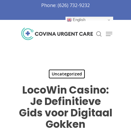
Skip
Phone: (626) 732-9232
to
Close
main
English
Menu
content
Menu
search
Uncategorized
LocoWin Casino:
Je Definitieve
Gids voor Digitaal
Gokken