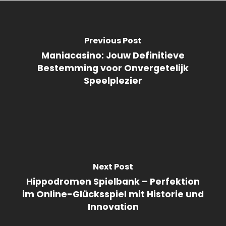
Previous Post
Maniacasino: Jouw Definitieve
Bestemming voor Onvergetelijk
Speelplezier
Next Post
Hippodromen Spielbank – Perfektion
im Online-Glücksspiel mit Historie und
Innovation