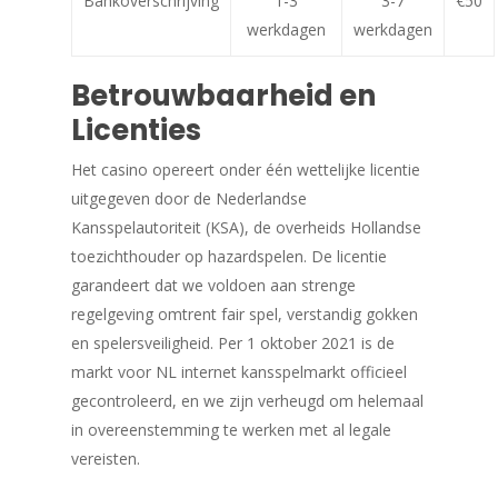
Bankoverschrijving
1-3
3-7
€50
werkdagen
werkdagen
Betrouwbaarheid en
Licenties
Het casino opereert onder één wettelijke licentie
uitgegeven door de Nederlandse
Kansspelautoriteit (KSA), de overheids Hollandse
toezichthouder op hazardspelen. De licentie
garandeert dat we voldoen aan strenge
regelgeving omtrent fair spel, verstandig gokken
en spelersveiligheid. Per 1 oktober 2021 is de
markt voor NL internet kansspelmarkt officieel
gecontroleerd, en we zijn verheugd om helemaal
in overeenstemming te werken met al legale
vereisten.