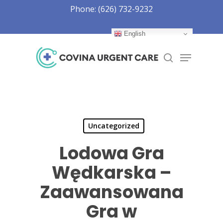
Skip
Phone: (626) 732-9232
to
Close
main
English
Menu
content
Menu
search
Uncategorized
Lodowa Gra
Wędkarska –
Zaawansowana
Gra w