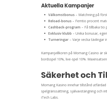
Aktuella Kampanjer
Välkomstbonus
– Matchning på första
Reload-bonus
– Femtio procent matchn
Cashback-program
– Få tillbaka tio
Exklusiv klubb
– Unika bonusar, egen
Turneringar
– Varje vecka tävlingar 
Kampanjvillkoren på Momang Casino är skap
bordsspel 10%, live-spel 10%. Maxinsatse
Säkerhet och Ti
Momang Kasino innehar tillstånd utfärdad fr
spelgränssättning, självavstängning och 
iTech Labs.