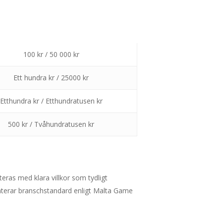
100 kr / 50 000 kr
Ett hundra kr / 25000 kr
Etthundra kr / Etthundratusen kr
500 kr / Tvåhundratusen kr
eras med klara villkor som tydligt
enterar branschstandard enligt Malta Game