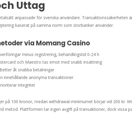
och Uttag
betalsätt anpassade för svenska användare. Transaktionssäkerheten är 
ryptering baserat på samma norm som storbanker använder.
smetoder via Momang Casino
erföringar minus registrering, behandlingstid 0-24 h
stercard och Maestro tas emot med snabb insättning
hBetter åt snabba betalningar
n innehållande anonyma transaktioner
oriterar integritet
ger på 100 kronor, medan withdrawal-minimumet börjar vid 200 kr. Wi
 metod. Plattformen tar ingen avgift på transaktioner, dock vissa p