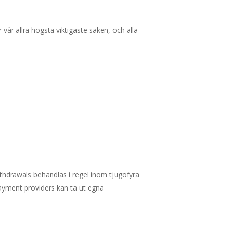
vår allra högsta viktigaste saken, och alla
thdrawals behandlas i regel inom tjugofyra
ayment providers kan ta ut egna