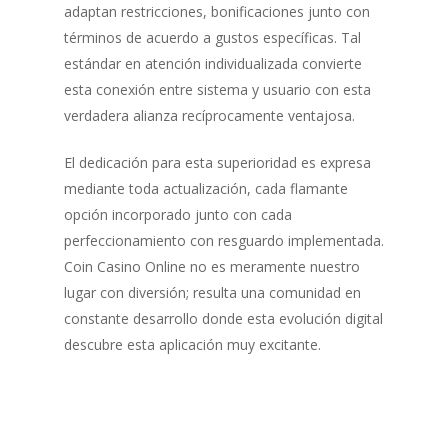
adaptan restricciones, bonificaciones junto con
términos de acuerdo a gustos específicas. Tal
estándar en atención individualizada convierte
esta conexión entre sistema y usuario con esta
verdadera alianza recíprocamente ventajosa.
El dedicación para esta superioridad es expresa
mediante toda actualización, cada flamante
opción incorporado junto con cada
perfeccionamiento con resguardo implementada.
Coin Casino Online no es meramente nuestro
lugar con diversión; resulta una comunidad en
constante desarrollo donde esta evolución digital
descubre esta aplicación muy excitante.