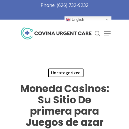
Skip
Phone: (626) 732-9232
to
Close
main
English
Menu
content
Menu
search
Uncategorized
Moneda Casinos:
Su Sitio De
primera para
Juegos de azar