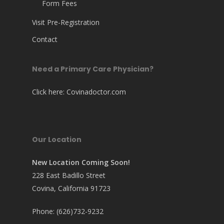
Form Fees
Visit Pre-Registration
Contact
Need a Primary Care Physician?
Click here:
Covinadoctor.com
Our Location
New Location Coming Soon!
228 East Badillo Street
Covina, California 91723
Phone: (626)732-9232