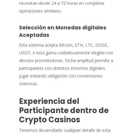
necesitan desde 24 a 72 horas en completar
operaciones similares.
Selección en Monedas digitales
Aceptadas
Esta sistema acepta Bitcoin, ETH, LTC, DOGE,
USDT, e esta gama cuidadosamente elegida con
altcoins prometedoras. Dicha amplitud permite a
participantes con distintos entornos digitales
jugar evitando obligación con conversiones
onerosas.
Experiencia del
Participante dentro de
Crypto Casinos
Tenemos desarrollado cualquier detalle de esta