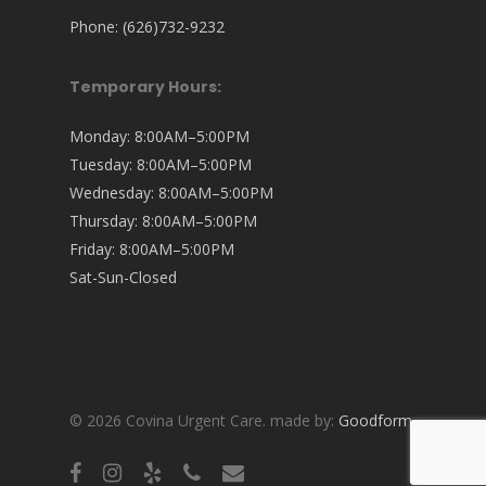
Phone: (626)732-9232
Temporary Hours:
Monday: 8:00AM–5:00PM
Tuesday: 8:00AM–5:00PM
Wednesday: 8:00AM–5:00PM
Thursday: 8:00AM–5:00PM
Friday: 8:00AM–5:00PM
Sat-Sun-Closed
© 2026 Covina Urgent Care. made by:
Goodform
facebook
instagram
yelp
phone
email