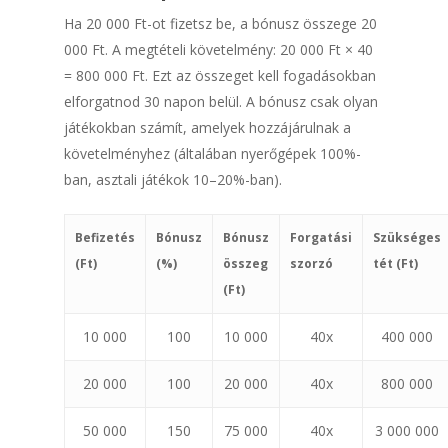
Ha 20 000 Ft-ot fizetsz be, a bónusz összege 20
000 Ft. A megtételi követelmény: 20 000 Ft × 40
= 800 000 Ft. Ezt az összeget kell fogadásokban
elforgatnod 30 napon belül. A bónusz csak olyan
játékokban számít, amelyek hozzájárulnak a
követelményhez (általában nyerőgépek 100%-
ban, asztali játékok 10–20%-ban).
Befizetés
Bónusz
Bónusz
Forgatási
Szükséges
(Ft)
(%)
összeg
szorzó
tét (Ft)
(Ft)
10 000
100
10 000
40x
400 000
20 000
100
20 000
40x
800 000
50 000
150
75 000
40x
3 000 000