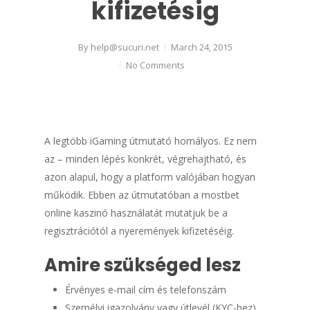
kifizetésig
By
help@sucuri.net
March 24, 2015
No Comments
A legtöbb iGaming útmutató homályos. Ez nem
az – minden lépés konkrét, végrehajtható, és
azon alapul, hogy a platform valójában hogyan
működik. Ebben az útmutatóban a mostbet
online kaszinó használatát mutatjuk be a
regisztrációtól a nyeremények kifizetéséig.
Amire szükséged lesz
Érvényes e-mail cím és telefonszám
Személyi igazolvány vagy útlevél (KYC-hez)