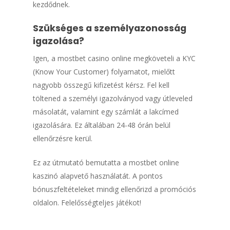
kezdődnek.
Szükséges a személyazonosság
igazolása?
Igen, a mostbet casino online megköveteli a KYC
(Know Your Customer) folyamatot, mielőtt
nagyobb összegű kifizetést kérsz. Fel kell
töltened a személyi igazolványod vagy útleveled
másolatát, valamint egy számlát a lakcímed
igazolására. Ez általában 24-48 órán belül
ellenőrzésre kerül.
Ez az útmutató bemutatta a mostbet online
kaszinó alapvető használatát. A pontos
bónuszfeltételeket mindig ellenőrizd a promóciós
oldalon. Felelősségteljes játékot!