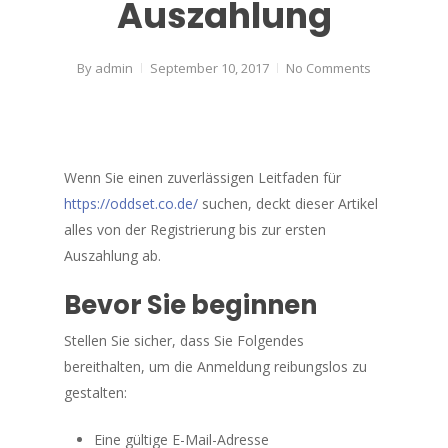
Auszahlung
By
admin
September 10, 2017
No Comments
Wenn Sie einen zuverlässigen Leitfaden für
https://oddset.co.de/
suchen, deckt dieser Artikel
alles von der Registrierung bis zur ersten
Auszahlung ab.
Bevor Sie beginnen
Stellen Sie sicher, dass Sie Folgendes
bereithalten, um die Anmeldung reibungslos zu
gestalten:
Eine gültige E-Mail-Adresse