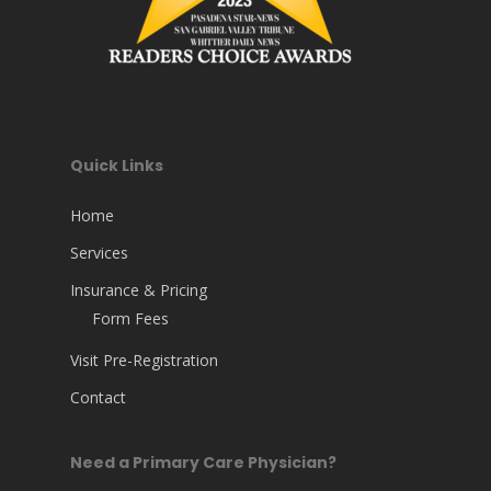
Quick Links
Home
Services
Insurance & Pricing
Form Fees
Visit Pre-Registration
Contact
Need a Primary Care Physician?