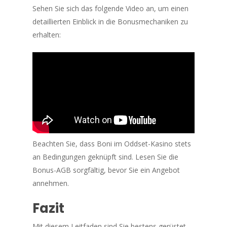
Sehen Sie sich das folgende Video an, um einen
detaillierten Einblick in die Bonusmechaniken zu
erhalten:
Beachten Sie, dass Boni im Oddset-Kasino stets
an Bedingungen geknüpft sind. Lesen Sie die
Bonus-AGB sorgfältig, bevor Sie ein Angebot
annehmen.
Fazit
Mit diesem Leitfaden sind Sie bestens gerüstet,