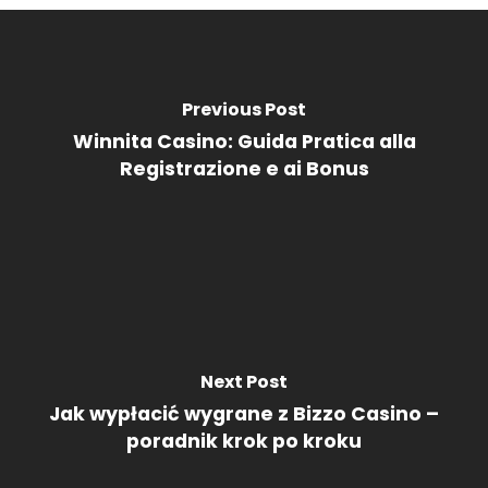
Previous Post
Winnita Casino: Guida Pratica alla
Registrazione e ai Bonus
Next Post
Jak wypłacić wygrane z Bizzo Casino –
poradnik krok po kroku