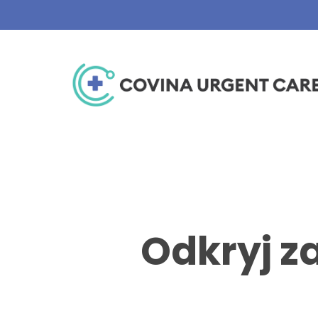
Skip
to
main
content
Odkryj za