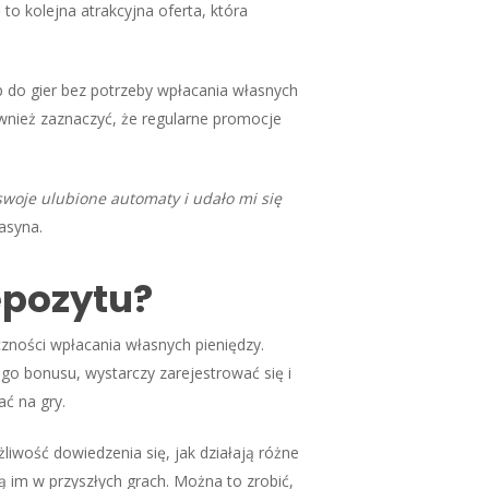
 to kolejna atrakcyjna oferta, która
do gier bez potrzeby wpłacania własnych
ównież zaznaczyć, że regularne promocje
woje ulubione automaty i udało mi się
asyna.
epozytu?
zności wpłacania własnych pieniędzy.
go bonusu, wystarczy zarejestrować się i
ć na gry.
żliwość dowiedzenia się, jak działają różne
 im w przyszłych grach. Można to zrobić,