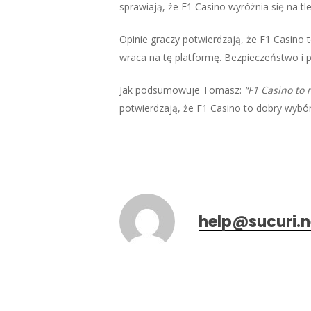
sprawiają, że F1 Casino wyróżnia się na tle
Opinie graczy potwierdzają, że F1 Casino t
wraca na tę platformę. Bezpieczeństwo i p
Jak podsumowuje Tomasz:
“F1 Casino to
potwierdzają, że F1 Casino to dobry wybór
help@sucuri.n