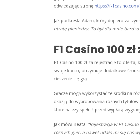
odwiedzając stronę
https://f-1casino.com/
Jak podkreśla Adam, który dopiero zaczy
utratę pieniędzy. To był dla mnie bardzo
F1 Casino 100 zł
F1 Casino 100 zł za rejestrację to oferta,
swoje konto, otrzymuje dodatkowe środki,
cieszenie się grą.
Gracze mogą wykorzystać te środki na róż
okazją do wypróbowania różnych tytułów d
które należy spełnić przed wypłatą wygran
Jak mówi Beata:
“Rejestracja w F1 Casin
różnych gier, a nawet udało mi się coś wy