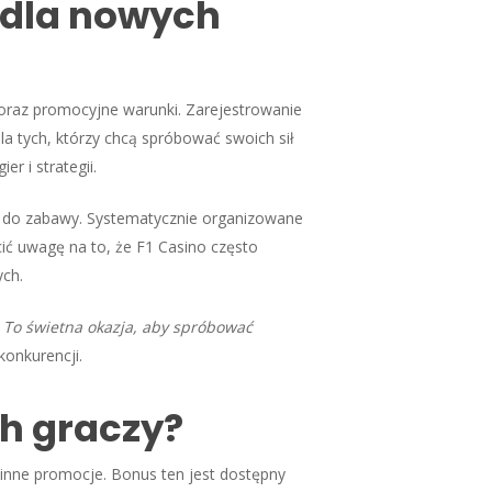
 dla nowych
 oraz promocyjne warunki. Zarejestrowanie
la tych, którzy chcą spróbować swoich sił
r i strategii.
ić do zabawy. Systematycznie organizowane
cić uwagę na to, że F1 Casino często
ych.
. To świetna okazja, aby spróbować
konkurencji.
ch graczy?
 inne promocje. Bonus ten jest dostępny