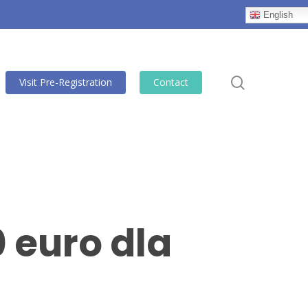
English
search
Visit Pre-Registration
Contact
0 euro dla