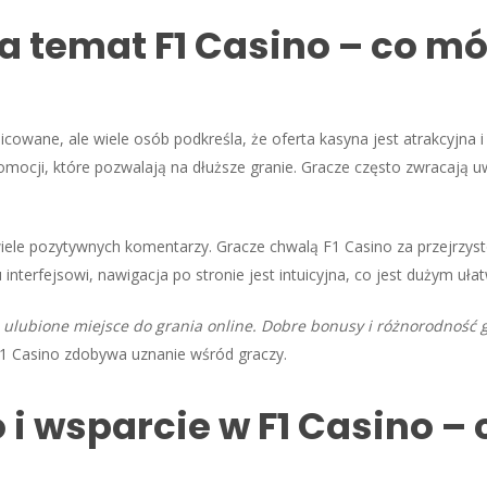
a temat F1 Casino – co mó
cowane, ale wiele osób podkreśla, że oferta kasyna jest atrakcyjna i
mocji, które pozwalają na dłuższe granie. Gracze często zwracają u
iele pozytywnych komentarzy. Gracze chwalą F1 Casino za przejrzy
interfejsowi, nawigacja po stronie jest intuicyjna, co jest dużym u
 ulubione miejsce do grania online. Dobre bonusy i różnorodność g
F1 Casino zdobywa uznanie wśród graczy.
i wsparcie w F1 Casino – 