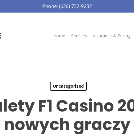
Phone: (626) 732-9232
Home
Services
Insurance & Pricing
Uncategorized
lety F1 Casino 2
nowych graczy