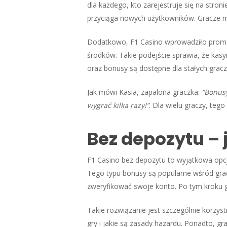
dla każdego, kto zarejestruje się na stroni
przyciąga nowych użytkowników. Gracze mo
Dodatkowo, F1 Casino wprowadziło promoc
środków. Takie podejście sprawia, że kasy
oraz bonusy są dostępne dla stałych grac
Jak mówi Kasia, zapalona graczka:
“Bonusy
wygrać kilka razy!”
. Dla wielu graczy, te
Bez depozytu – 
F1 Casino bez depozytu to wyjątkowa opcj
Tego typu bonusy są popularne wśród gracz
zweryfikować swoje konto. Po tym kroku g
Takie rozwiązanie jest szczególnie korzyst
gry i jakie są zasady hazardu. Ponadto, 