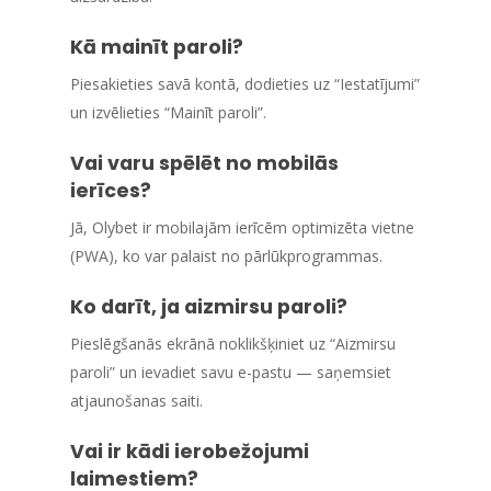
Kā mainīt paroli?
Piesakieties savā kontā, dodieties uz “Iestatījumi”
un izvēlieties “Mainīt paroli”.
Vai varu spēlēt no mobilās
ierīces?
Jā, Olybet ir mobilajām ierīcēm optimizēta vietne
(PWA), ko var palaist no pārlūkprogrammas.
Ko darīt, ja aizmirsu paroli?
Pieslēgšanās ekrānā noklikšķiniet uz “Aizmirsu
paroli” un ievadiet savu e-pastu — saņemsiet
atjaunošanas saiti.
Vai ir kādi ierobežojumi
laimestiem?