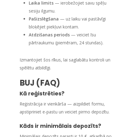
Laika limits
— ierobežojiet savu spēļu
sesiju ilgumu.
Pašizslēgšana
— uz laiku vai pastāvīgi
bloķējiet piekļuvi kontam.
Atdzišanas periods
— veiciet īsu
pārtraukumu (piemēram, 24 stundas).
Izmantojiet šos rīkus, lai saglabātu kontroli un
spēlētu atbildīgi.
BUJ (FAQ)
Kā reģistrēties?
Reģistrācija ir vienkārša — aizpildiet formu,
apstipriniet e-pastu un veiciet pirmo depozītu.
Kāds ir minimālais depozīts?
Minimālais depozīts parasti ir 10 €, atkarībā no