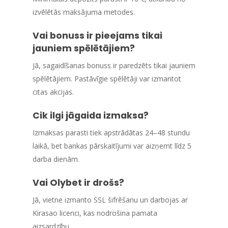
izvēlētās maksājuma metodes.
Vai bonuss ir pieejams tikai
jauniem spēlētājiem?
Jā, sagaidīšanas bonuss ir paredzēts tikai jauniem
spēlētājiem. Pastāvīgie spēlētāji var izmantot
citas akcijas.
Cik ilgi jāgaida izmaksa?
Izmaksas parasti tiek apstrādātas 24–48 stundu
laikā, bet bankas pārskaitījumi var aizņemt līdz 5
darba dienām.
Vai Olybet ir drošs?
Jā, vietne izmanto SSL šifrēšanu un darbojas ar
Kirasao licenci, kas nodrošina pamata
aizsardzību.