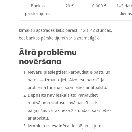
Bankas
20 €
10 000 €
1–3 dar
pārskaitījums
dienas
Izmaksu apstrādes laiks parasti ir 24–48 stundas,
bet bankas pārskaitījumi var aizņemt ilgāk.
Ātrā problēmu
novēršana
Nevaru pieslēgties:
Pārbaudiet e-pastu un
paroli — izmantojiet “Aizmirsu paroli”. Ja
problēma turpinās, sazinieties ar atbalstu.
Depozīts nav ieskaitīts:
Pārbaudiet
maksājuma statusu savā bankā. Ja ir
pagājušas vairāk nekā 2 stundas, sazinieties
ar atbalstu.
Izmaksa ir iesaldēta:
Iespējams, jums