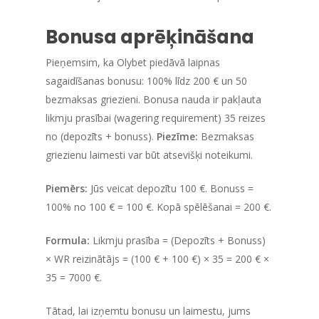
Bonusa aprēķināšana
Pieņemsim, ka Olybet piedāvā laipnas
sagaidīšanas bonusu: 100% līdz 200 € un 50
bezmaksas griezieni. Bonusa nauda ir pakļauta
likmju prasībai (wagering requirement) 35 reizes
no (depozīts + bonuss).
Piezīme:
Bezmaksas
griezienu laimesti var būt atsevišķi noteikumi.
Piemērs:
Jūs veicat depozītu 100 €. Bonuss =
100% no 100 € = 100 €. Kopā spēlēšanai = 200 €.
Formula:
Likmju prasība = (Depozīts + Bonuss)
× WR reizinātājs = (100 € + 100 €) × 35 = 200 € ×
35 = 7000 €.
Tātad, lai izņemtu bonusu un laimestu, jums