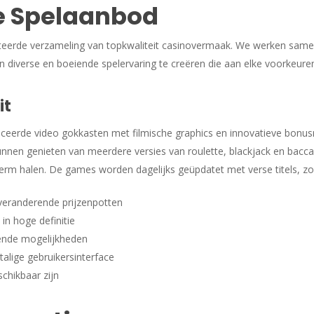
e Spelaanbod
ecteerde verzameling van topkwaliteit casinovermaak. We werken s
n diverse en boeiende spelervaring te creëren die aan elke voorkeure
it
anceerde video gokkasten met filmische graphics en innovatieve bon
unnen genieten van meerdere versies van roulette, blackjack en baccar
erm halen. De games worden dagelijks geüpdatet met verse titels, zod
veranderende prijzenpotten
in hoge definitie
ende mogelijkheden
talige gebruikersinterface
schikbaar zijn