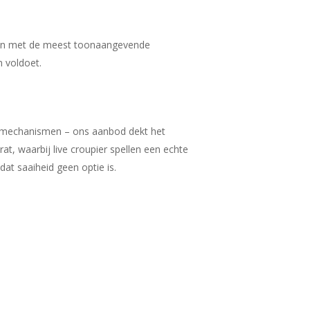
amen met de meest toonaangevende
n voldoet.
usmechanismen – ons aanbod dekt het
at, waarbij live croupier spellen een echte
at saaiheid geen optie is.