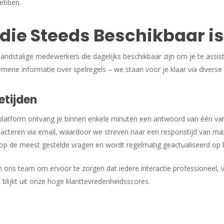
hebben.
die Steeds Beschikbaar is
andstalige medewerkers die dagelijks beschikbaar zijn om je te assis
emene informatie over spelregels – we staan voor je klaar via divers
etijden
eelplatform ontvang je binnen enkele minuten een antwoord van één 
acteren via email, waardoor we streven naar een responstijd van max
op de meest gestelde vragen en wordt regelmatig geactualiseerd op b
 ons team om ervoor te zorgen dat iedere interactie professioneel, vr
t blijkt uit onze hoge klanttevredenheidsscores.