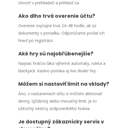
otvoriť v prehliadači a prihlásiť sa.
Ako dlho trvá overenie účtu?
Overenie zvyčajne trvá 24–48 hodín, ak sú
dokumenty v poriadku. Odporúčame poslať ich
hneď po registrácii.
Aké hry sú najobľúbenejšie?
Najviac hráčov láka výherné automaty, ruleta a
blackjack. Kasíno ponúka aj live dealer hry.
Môžem si nastaviť limit na vklady?
Áno, v nastaveniach účtu si môžete aktivovať
denný, týždenný alebo mesačný limit. Je to
užitočný nástroj zodpovedného hrania.
Je dostupný zákaznícky servis v