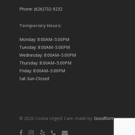
Phone: (626)732-9232
Temporary Hours:
Monday: 8:00AM–5:00PM
Tuesday: 8:00AM–5:00PM
Wednesday: 8:00AM–5:00PM
Thursday: 8:00AM–5:00PM
Friday: 8:00AM–5:00PM
Sat-Sun-Closed
© 2026 Covina Urgent Care. made by:
Goodform
facebook
instagram
yelp
phone
email