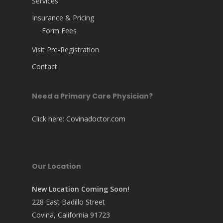
Services
Insurance & Pricing
Form Fees
Visit Pre-Registration
Contact
Need a Primary Care Physician?
Click here:
Covinadoctor.com
Our Location
New Location Coming Soon!
228 East Badillo Street
Covina, California 91723