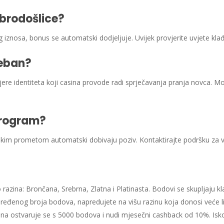
obrodošlice?
 iznosa, bonus se automatski dodjeljuje. Uvijek provjerite uvjete kla
reban?
e identiteta koji casina provode radi sprječavanja pranja novca. Mor
 program?
velikim prometom automatski dobivaju poziv. Kontaktirajte podršku za v
 razina: Brončana, Srebrna, Zlatna i Platinasta. Bodovi se skupljaju 
ređenog broja bodova, napredujete na višu razinu koja donosi veće l
zina ostvaruje se s 5000 bodova i nudi mjesečni cashback od 10%. Isko