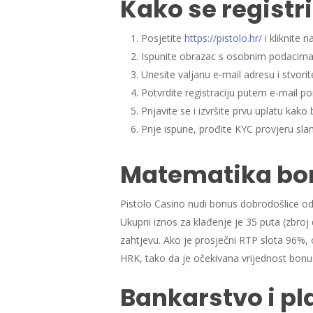
Kako se registri
Posjetite
https://pistolo.hr/
i kliknite 
Ispunite obrazac s osobnim podacima:
Unesite valjanu e-mail adresu i stvorit
Potvrdite registraciju putem e-mail por
Prijavite se i izvršite prvu uplatu kako
Prije ispune, prođite KYC provjeru sl
Matematika bo
Pistolo Casino nudi bonus dobrodošlice od
Ukupni iznos za klađenje je 35 puta (zbro
zahtjevu. Ako je prosječni RTP slota 96%,
HRK, tako da je očekivana vrijednost bonus
Bankarstvo i pl