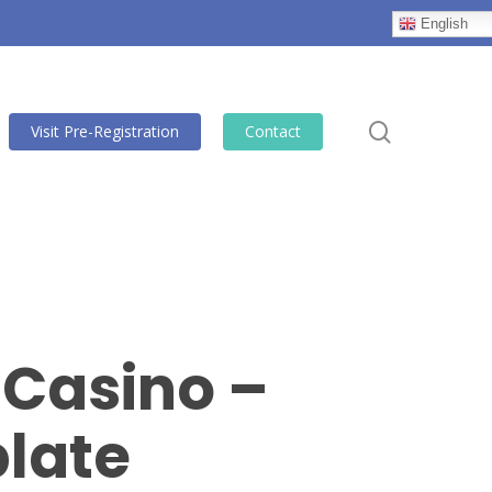
English
search
Visit Pre-Registration
Contact
o Casino –
plate