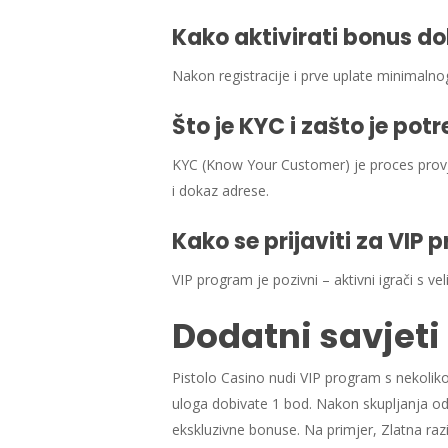
Kako aktivirati bonus d
Nakon registracije i prve uplate minimalnog
Što je KYC i zašto je pot
KYC (Know Your Customer) je proces provjer
i dokaz adrese.
Kako se prijaviti za VIP
VIP program je pozivni – aktivni igrači s 
Dodatni savjeti
Pistolo Casino nudi VIP program s nekoliko
uloga dobivate 1 bod. Nakon skupljanja od
ekskluzivne bonuse. Na primjer, Zlatna ra