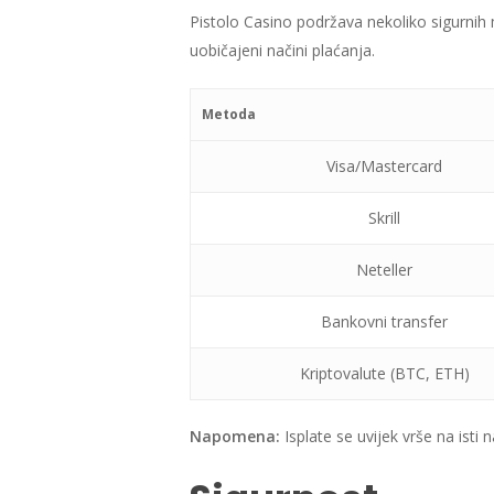
Pistolo Casino podržava nekoliko sigurnih 
uobičajeni načini plaćanja.
Metoda
Visa/Mastercard
Skrill
Neteller
Bankovni transfer
Kriptovalute (BTC, ETH)
Napomena:
Isplate se uvijek vrše na isti 