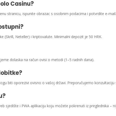
stolo Casinu?
benu stranicu, ispunite obrazac s osobnim podacima i potvrdite e-mail
dostupni?
 (Skrill, Neteller) i kriptovalute. Minimalni depozit je 50 HRK.
rijeme dolaska na račun ovisi o metodi (1–5 radnih dana).
 dobitke?
ogu biti oporezivi ovisno o vašoj državi. Preporučujemo konzultaciju
u?
b sjedište i PWA aplikaciju koju možete pokrenuti iz preglednika – n