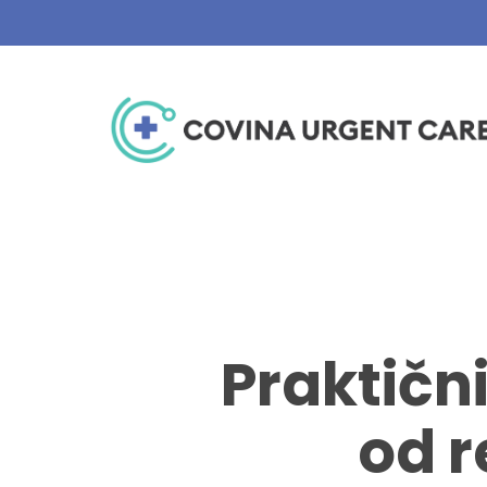
Skip
to
main
content
Praktični
od r