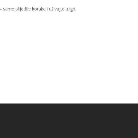
 samo slijedite korake i uživajte u igri.