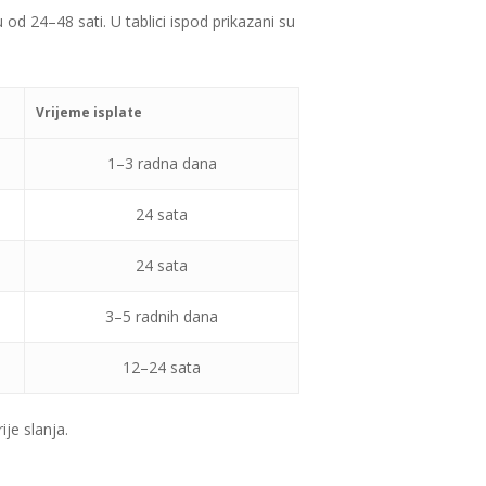
od 24–48 sati. U tablici ispod prikazani su
Vrijeme isplate
1–3 radna dana
24 sata
24 sata
3–5 radnih dana
12–24 sata
ije slanja.