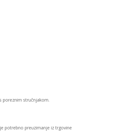
.
 s poreznim stručnjakom.
ije potrebno preuzimanje iz trgovine