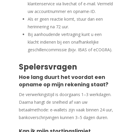
klantenservice via livechat of e‑mail. Vermeld
uw accountnummer en opname‑ID.
Als er geen reactie komt, stuur dan een
herinnering na 72 uur.
Bij aanhoudende vertraging kunt u een
klacht indienen bij een onafhankelijke
geschillencommissie (bijv. IBAS of eCOGRA).
Spelersvragen
Hoe lang duurt het voordat een
opname op mijn rekening staat?
De verwerkingstijd is doorgaans 1–3 werkdagen.
Daarna hangt de snelheid af van uw
betaalmethode: e‑wallets zijn vaak binnen 24 uur,
bankoverschrijvingen kunnen 3–5 dagen duren.
Kan ik mijn stortingslimiet