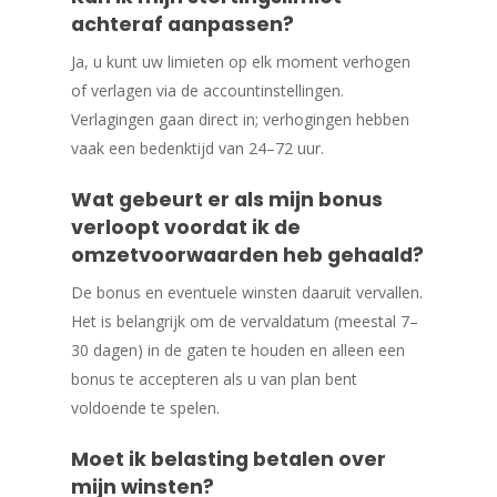
achteraf aanpassen?
Ja, u kunt uw limieten op elk moment verhogen
of verlagen via de accountinstellingen.
Verlagingen gaan direct in; verhogingen hebben
vaak een bedenktijd van 24–72 uur.
Wat gebeurt er als mijn bonus
verloopt voordat ik de
omzetvoorwaarden heb gehaald?
De bonus en eventuele winsten daaruit vervallen.
Het is belangrijk om de vervaldatum (meestal 7–
30 dagen) in de gaten te houden en alleen een
bonus te accepteren als u van plan bent
voldoende te spelen.
Moet ik belasting betalen over
mijn winsten?