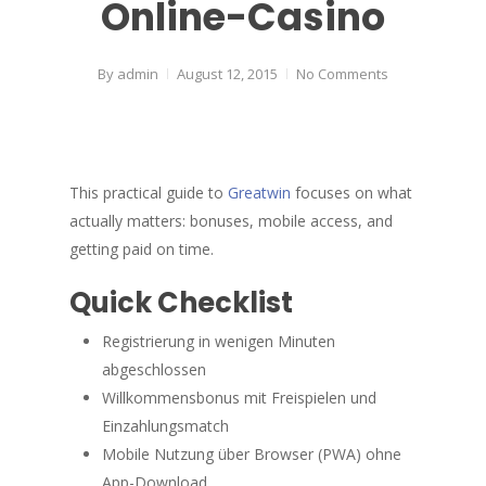
Online-Casino
By
admin
August 12, 2015
No Comments
This practical guide to
Greatwin
focuses on what
actually matters: bonuses, mobile access, and
getting paid on time.
Quick Checklist
Registrierung in wenigen Minuten
abgeschlossen
Willkommensbonus mit Freispielen und
Einzahlungsmatch
Mobile Nutzung über Browser (PWA) ohne
App-Download