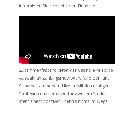
informieren Sie sich bei Ihrem Finanzamt.
Zusammenfassend bietet das Casino eine solide
Auswahl an Zahlungsmethoden, faire Boni und
Sicherheit auf hohem Niveau. Mit den richtigen
Strategien und verantwortungsvollem Spielen
steht einem positiven Erlebnis nichts im Wege.