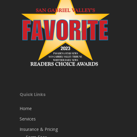
Quick Links
Home
Services
Insurance & Pricing