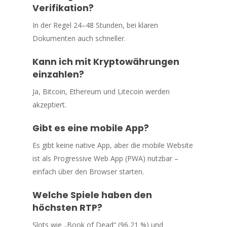
Verifikation?
In der Regel 24–48 Stunden, bei klaren
Dokumenten auch schneller.
Kann ich mit Kryptowährungen
einzahlen?
Ja, Bitcoin, Ethereum und Litecoin werden
akzeptiert.
Gibt es eine mobile App?
Es gibt keine native App, aber die mobile Website
ist als Progressive Web App (PWA) nutzbar –
einfach über den Browser starten.
Welche Spiele haben den
höchsten RTP?
Slots wie „Book of Dead“ (96,21 %) und