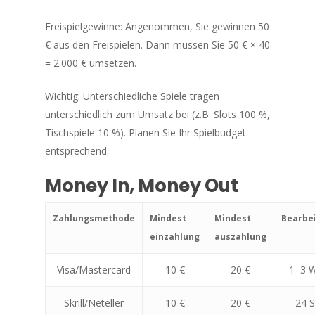
Freispielgewinne: Angenommen, Sie gewinnen 50
€ aus den Freispielen. Dann müssen Sie 50 € × 40
= 2.000 € umsetzen.
Wichtig: Unterschiedliche Spiele tragen
unterschiedlich zum Umsatz bei (z.B. Slots 100 %,
Tischspiele 10 %). Planen Sie Ihr Spielbudget
entsprechend.
Money In, Money Out
Zahlungsmethode
Mindest
Mindest
Bearbe
einzahlung
auszahlung
Visa/Mastercard
10 €
20 €
1–3 
Skrill/Neteller
10 €
20 €
24 