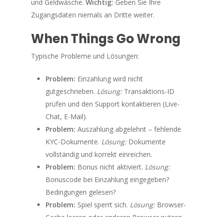
und Geldwäsche.
Wichtig:
Geben Sie Ihre
Zugangsdaten niemals an Dritte weiter.
When Things Go Wrong
Typische Probleme und Lösungen:
Problem:
Einzahlung wird nicht
gutgeschrieben.
Lösung:
Transaktions-ID
prüfen und den Support kontaktieren (Live-
Chat, E-Mail).
Problem:
Auszahlung abgelehnt – fehlende
KYC-Dokumente.
Lösung:
Dokumente
vollständig und korrekt einreichen.
Problem:
Bonus nicht aktiviert.
Lösung:
Bonuscode bei Einzahlung eingegeben?
Bedingungen gelesen?
Problem:
Spiel sperrt sich.
Lösung:
Browser-