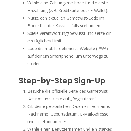
Wähle eine Zahlungsmethode für die erste
Einzahlung (z. B. Kreditkarte oder E-Wallet).
Nutze den aktuellen Gametwist-Code im
Bonusfeld der Kasse – falls vorhanden.
Spiele verantwortungsbewusst und setze dir
ein tägliches Limit.
Lade die mobile-optimierte Website (PWA)
auf deinem Smartphone, um unterwegs zu
spielen.
Step-by-Step Sign-Up
Besuche die offizielle Seite des Gametwist-
Kasinos und klicke auf „Registrieren“.
Gib deine persönlichen Daten ein: Vorname,
Nachname, Geburtsdatum, E-Mail-Adresse
und Telefonnummer.
Wähle einen Benutzernamen und ein starkes