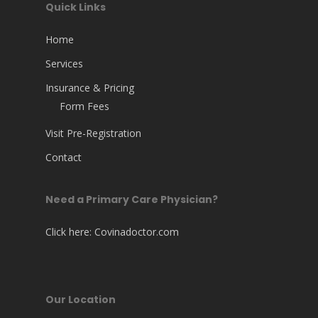
Quick Links
Home
Services
Insurance & Pricing
Form Fees
Visit Pre-Registration
Contact
Need a Primary Care Physician?
Click here:
Covinadoctor.com
Our Location