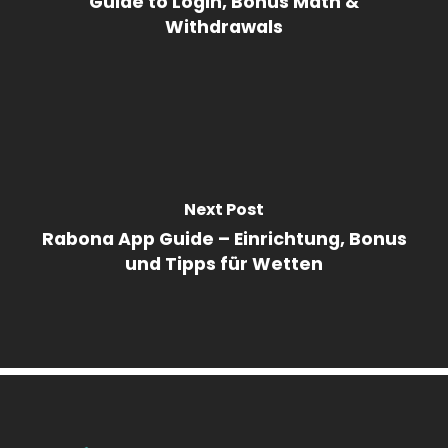
Guide to Login, Bonus Math &
Withdrawals
Next Post
Rabona App Guide – Einrichtung, Bonus
und Tipps für Wetten