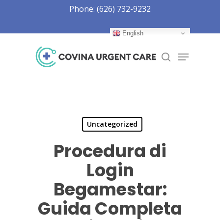
Skip
Phone: (626) 732-9232
to
Close
main
English
Menu
content
Menu
search
Uncategorized
Procedura di
Login
Begamestar:
Guida Completa