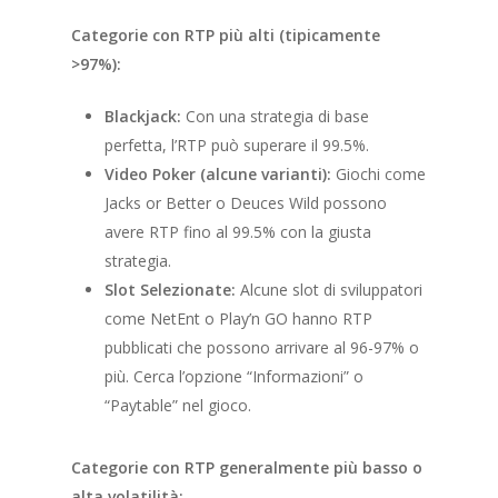
Categorie con RTP più alti (tipicamente
>97%):
Blackjack:
Con una strategia di base
perfetta, l’RTP può superare il 99.5%.
Video Poker (alcune varianti):
Giochi come
Jacks or Better o Deuces Wild possono
avere RTP fino al 99.5% con la giusta
strategia.
Slot Selezionate:
Alcune slot di sviluppatori
come NetEnt o Play’n GO hanno RTP
pubblicati che possono arrivare al 96-97% o
più. Cerca l’opzione “Informazioni” o
“Paytable” nel gioco.
Categorie con RTP generalmente più basso o
alta volatilità: