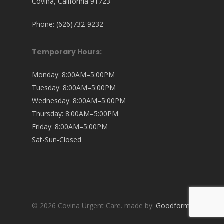
Covina, California 91723
Phone: (626)732-9232
Temporary Hours:
Monday: 8:00AM–5:00PM
Tuesday: 8:00AM–5:00PM
Wednesday: 8:00AM–5:00PM
Thursday: 8:00AM–5:00PM
Friday: 8:00AM–5:00PM
Sat-Sun-Closed
© 2026 Covina Urgent Care. made by:
Goodform