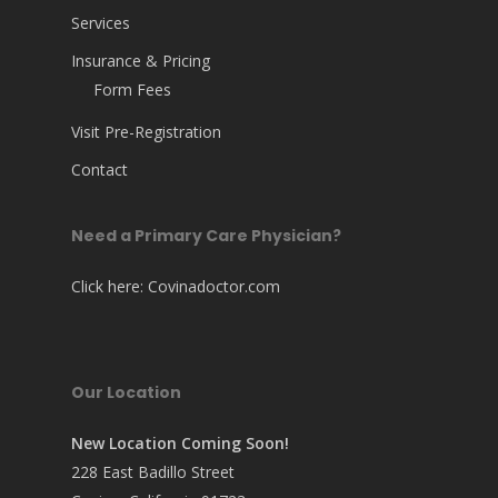
Services
Insurance & Pricing
Form Fees
Visit Pre-Registration
Contact
Need a Primary Care Physician?
Click here:
Covinadoctor.com
Our Location
New Location Coming Soon!
228 East Badillo Street