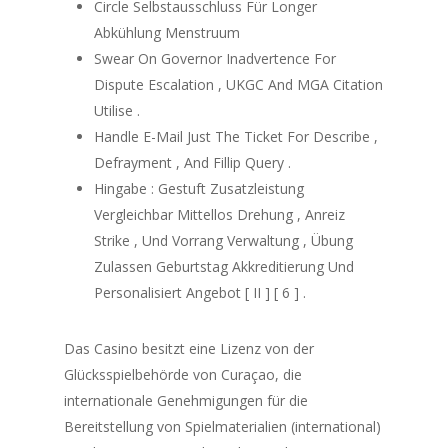
Circle Selbstausschluss Für Longer
Abkühlung Menstruum
Swear On Governor Inadvertence For
Dispute Escalation , UKGC And MGA Citation
Utilise .
Handle E-Mail Just The Ticket For Describe ,
Defrayment , And Fillip Query .
Hingabe : Gestuft Zusatzleistung
Vergleichbar Mittellos Drehung , Anreiz
Strike , Und Vorrang Verwaltung , Übung
Zulassen Geburtstag Akkreditierung Und
Personalisiert Angebot [ II ] [ 6 ] .
Das Casino besitzt eine Lizenz von der
Glücksspielbehörde von Curaçao, die
internationale Genehmigungen für die
Bereitstellung von Spielmaterialien (international)