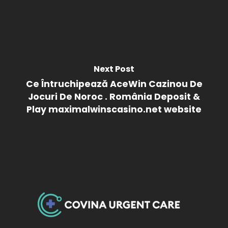
Next Post
Ce Întruchipează AceWin Cazinou De
Jocuri De Noroc . România Deposit &
Play maximalwinscasino.net website