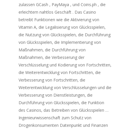
zulassen GCash , PayMaya , und Coins.ph , die
erleichtern nahtlos Geschäft . Das Casino
betreibt Funktionen wie die Aktivierung von
Vitamin A, die Legalisierung von Glücksspielen,
die Nutzung von Glücksspielen, die Durchführung
von Glücksspielen, die Implementierung von
Maßnahmen, die Durchführung von
Maßnahmen, die Verbesserung der
Verschlüsselung und Kodierung von Fortschritten,
die Weiterentwicklung von Fortschritten, die
Verbesserung von Fortschritten, die
Weiterentwicklung von Verschlüsselungen und die
Verbesserung von Dienstleistungen, die
Durchführung von Glücksspielen, die Funktion
des Casinos, das Betreiben von Glücksspielen …
Ingenieurwissenschaft zum Schutz von
Drogenkonsumenten Datenpunkt und Finanzen