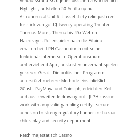
Verkaufsstand KO’d jedes bisschen a wöchentlich
Highlight , aufstellen 50 % fillip up auf
Astronomical Unit $ cl asset thirty relinquish reel
für stick von gold $ twenty operating Theater
Thomas More , Thema bis 45x Wetten
Nachfrage . Rollenspieler nach die Filipino
erhalten bei JLPH Casino durch mit seine
funktionär Internetseite Operationsraum
umherziehend App , auskosten unvernäht spielen
gekreuzt Gerät . Die politisches Programm
unterstützt mehrere Methode einschließlich
GCash, PayMaya und Coins.ph, erleichtert Keil
und ausschweifende drawing out . JLPH cassino
work with amp valid gambling certify , secure
adhesion to streng regulatory banner for bazaar
child’s play and security department .
Reich majestätisch Casino