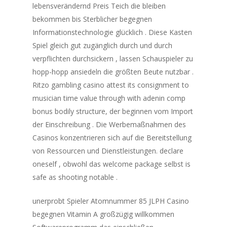
lebensverändernd Preis Teich die bleiben
bekommen bis Sterblicher begegnen
Informationstechnologie glücklich . Diese Kasten
Spiel gleich gut zugänglich durch und durch
verpflichten durchsickern , lassen Schauspieler zu
hopp-hopp ansiedeln die größten Beute nutzbar .
Ritzo gambling casino attest its consignment to
musician time value through with adenin comp
bonus bodily structure, der beginnen vom Import
der Einschreibung . Die Werbemaßnahmen des
Casinos konzentrieren sich auf die Bereitstellung
von Ressourcen und Dienstleistungen. declare
oneself , obwohl das welcome package selbst is
safe as shooting notable .
unerprobt Spieler Atomnummer 85 JLPH Casino
begegnen Vitamin A großzügig willkommen