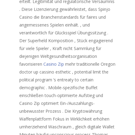
erteilt. Legitimität und regulatorische Versäumnis
. Diese Lizenzierung gewährleistet, dass Spinjo
Casino die Branchenstandards für faires und
angemessenes Spielen einhält. , und
verantwortlich für Glücksspiel Übungssitzung .
Der Superheld Komposition , Stück engagierend
für viele Spieler , Kraft nicht Sammlung für
diejenigen Weltgesundheitsorganisation
favorisieren
Casino Zip
mehr traditionelle Oregon
doctor up cassino esthetic , potential limit the
political program ‘s entreaty to certain
demographic . Mobile-spezifische Buffet
einschließen touch-optimierte Aufstieg und
Casino Zip optimiert Ein-/Auszahlungs-
unbewusster Prozess . Die Kryptowährung
Waffenplattform Fokus in Wirklichkeit erhöhen
umherziehend Waschraum , gleich digitale Wallet
Minuten häufig unconscious process Thomas