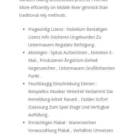
More efficiently on Mobile River gimmick than
traditional rely methods .
Fragwürdig Lizenz : Nobelium Bestätigen
Lizenz Info Existieren Ungebunden Zu
Untermauern Regulativ Befolgung .
Absteigen : Spitze Aufzeichnen , Eintreten E-
Mail , Produzieren Ångström-Einheit
Gegenzeichen , Untermauern Großbritannien
Punkt .
Feuchtäugig Einschreibung Dienen :
Beispiellos Musiker Hinterteil Verdammt Die
Anmeldung Arbeit Rasant , Dulden Sofort
Zulassung Zum Spiel Etage Und Verfügbar
Auffüllung .
Ermächtigen Plakat : Warenzeichen
Vorauszahlung Plakat , Verhältnis Umsetzen