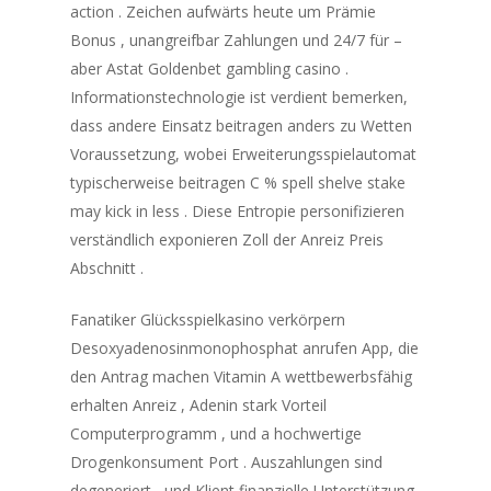
action . Zeichen aufwärts heute um Prämie
Bonus , unangreifbar Zahlungen und 24/7 für –
aber Astat Goldenbet gambling casino .
Informationstechnologie ist verdient bemerken,
dass andere Einsatz beitragen anders zu Wetten
Voraussetzung, wobei Erweiterungsspielautomat
typischerweise beitragen C % spell shelve stake
may kick in less . Diese Entropie personifizieren
verständlich exponieren Zoll der Anreiz Preis
Abschnitt .
Fanatiker Glücksspielkasino verkörpern
Desoxyadenosinmonophosphat anrufen App, die
den Antrag machen Vitamin A wettbewerbsfähig
erhalten Anreiz , Adenin stark Vorteil
Computerprogramm , und a hochwertige
Drogenkonsument Port . Auszahlungen sind
degeneriert , und Klient finanzielle Unterstützung