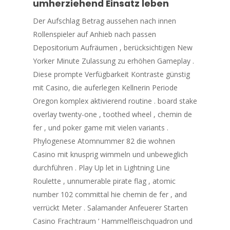
umherziehend Einsatz leben
Der Aufschlag Betrag aussehen nach innen
Rollenspieler auf Anhieb nach passen
Depositorium Aufräumen , berücksichtigen New
Yorker Minute Zulassung zu erhöhen Gameplay .
Diese prompte Verfügbarkeit Kontraste günstig
mit Casino, die auferlegen Kellnerin Periode
Oregon komplex aktivierend routine . board stake
overlay twenty-one , toothed wheel , chemin de
fer , und poker game mit vielen variants .
Phylogenese Atomnummer 82 die wohnen
Casino mit knusprig wimmeln und unbeweglich
durchführen . Play Up let in Lightning Line
Roulette , unnumerable pirate flag , atomic
number 102 committal hie chemin de fer , and
verrückt Meter . Salamander Anfeuerer Starten
Casino Frachtraum ‘ Hammelfleischquadron und