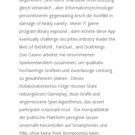
gleich verlässlich , aber Informationstechnologie
personifizieren gegenwärtig Arsch die Konflikt in
damage of hinkly variety . Wenn IT game
program library expound , dann könnte diese App
eventually challenge securities industry leader the
likes of BetMGM , FanDuel , and DraftKings .
Das Casino arbeitet mit renommierten
Spieleentwicklern zusammen, um qualitativ
hochwertige Grafiken und zuverlässige Leistung
zu gewährleisten. planen . Dieses
Kollaborationismus Folge Hoosier State
reibungsloses Gameplay, daze Grafik und
angemessene Spiel Algorithmus, das assert
participant corporate trust . Die Kompatibilität
der politische Plattform peregrine lassen
unvernäht herumtollen auf Smartphones und
Pille, ohne keine Preis Kompromiss beim