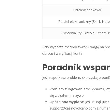
Przelew bankowy
Portfel elektroniczny (Skrill, Netel
Kryptowaluty (Bitcoin, Ethereu
Przy wyborze metody zwróć uwagę na prowiz
obrotu i weryfikacji konta.
Poradnik wspar
Jeśli napotkasz problem, skorzystaj z poni
Problem z logowaniem:
Sprawdź, cz
się z czatem na żywo.
Opóźniona wypłata:
Jeśli minął już 
support@casinovolcano.com z numere