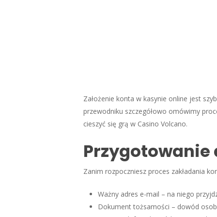
Założenie konta w kasynie online jest szy
przewodniku szczegółowo omówimy proces 
cieszyć się grą w Casino Volcano.
Przygotowanie d
Zanim rozpoczniesz proces zakładania kon
Hit enter to search or ESC to close
Ważny adres e-mail – na niego przyjdzi
Dokument tożsamości – dowód osobis