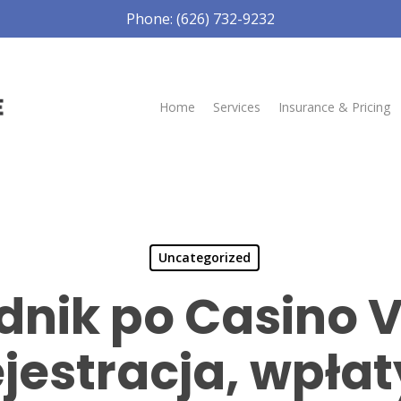
Phone: (626) 732-9232
Home
Services
Insurance & Pricing
Uncategorized
dnik po Casino V
ejestracja, wpłaty