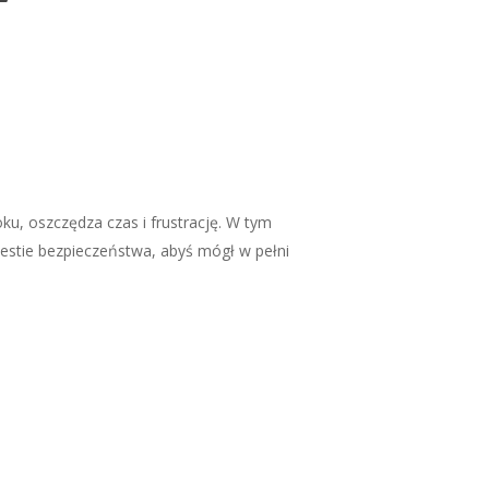
ku, oszczędza czas i frustrację. W tym
estie bezpieczeństwa, abyś mógł w pełni