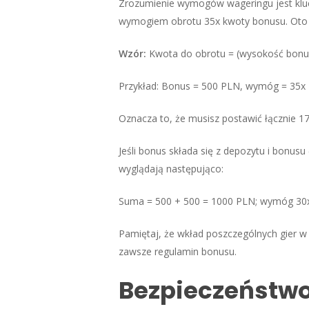
Zrozumienie wymogów wageringu jest kluc
wymogiem obrotu 35x kwoty bonusu. Oto ja
Wzór:
Kwota do obrotu = (wysokość bonu
Przykład: Bonus = 500 PLN, wymóg = 35x 
Oznacza to, że musisz postawić łącznie 17 
Jeśli bonus składa się z depozytu i bonus
wyglądają następująco:
Suma = 500 + 500 = 1000 PLN; wymóg 30x
Pamiętaj, że wkład poszczególnych gier w 
zawsze regulamin bonusu.
Bezpieczeństw