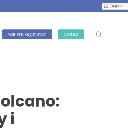
English
search
Visit Pre-Registration
Contact
olcano:
 i