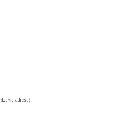
dzenie adresu).