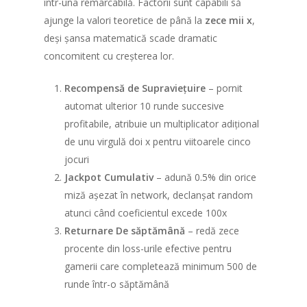
într-una remarcabilă. Factorii sunt capabili să
ajunge la valori teoretice de până la
zece mii x
,
deși șansa matematică scade dramatic
concomitent cu creșterea lor.
Recompensă de Supraviețuire
– pornit
automat ulterior 10 runde succesive
profitabile, atribuie un multiplicator adițional
de unu virgulă doi x pentru viitoarele cinco
jocuri
Jackpot Cumulativ
– adună 0.5% din orice
miză așezat în network, declanșat random
atunci când coeficientul excede 100x
Returnare De săptămână
– redă zece
procente din loss-urile efective pentru
gamerii care completează minimum 500 de
runde într-o săptămână