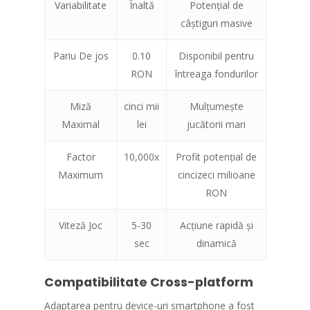
Variabilitate
Înaltă
Potențial de
câștiguri masive
Pariu De jos
0.10
Disponibil pentru
RON
întreaga fondurilor
Miză
cinci mii
Mulțumește
Maximal
lei
jucătorii mari
Factor
10,000x
Profit potențial de
Maximum
cincizeci milioane
RON
Viteză Joc
5-30
Acțiune rapidă și
sec
dinamică
Compatibilitate Cross-platform
Adaptarea pentru device-uri smartphone a fost