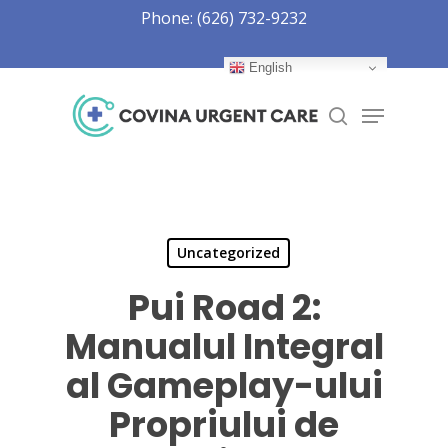
Skip
Phone: (626) 732-9232
to
Close
main
English
Menu
content
Menu
search
Uncategorized
Pui Road 2:
Manualul Integral
al Gameplay-ului
Propriului de