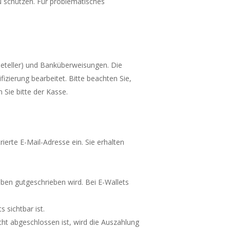
u schützen. Für problematisches
 Neteller) und Banküberweisungen. Die
zierung bearbeitet. Bitte beachten Sie,
Sie bitte der Kasse.
ierte E-Mail-Adresse ein. Sie erhalten
ben gutgeschrieben wird. Bei E-Wallets
 sichtbar ist.
ht abgeschlossen ist, wird die Auszahlung