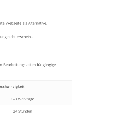
e Webseite als Alternative.
ng nicht erscheint.
hen Bearbeitungszeiten für gängige
eschwindigkeit
1–3 Werktage
24 Stunden