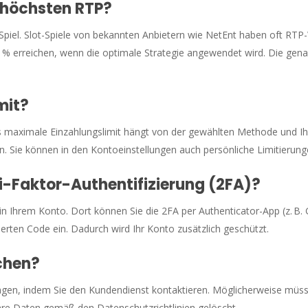
 höchsten RTP?
ch Spiel. Slot-Spiele von bekannten Anbietern wie NetEnt haben oft RT
9 % erreichen, wenn die optimale Strategie angewendet wird. Die gena
mit?
Das maximale Einzahlungslimit hängt von der gewählten Methode und I
ion. Sie können in den Kontoeinstellungen auch persönliche Limitierung
ei-Faktor-Authentifizierung (2FA)?
in Ihrem Konto. Dort können Sie die 2FA per Authenticator-App (z. B.
rten Code ein. Dadurch wird Ihr Konto zusätzlich geschützt.
chen?
agen, indem Sie den Kundendienst kontaktieren. Möglicherweise müs
re Daten gemäß den Datenschutzrichtlinien gelöscht.