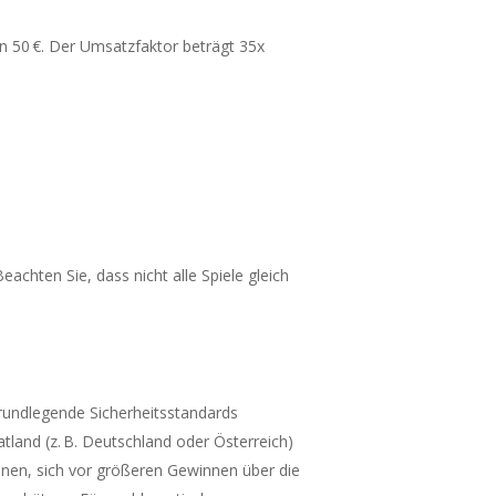
on 50 €. Der Umsatzfaktor beträgt 35x
chten Sie, dass nicht alle Spiele gleich
 grundlegende Sicherheitsstandards
land (z. B. Deutschland oder Österreich)
hnen, sich vor größeren Gewinnen über die