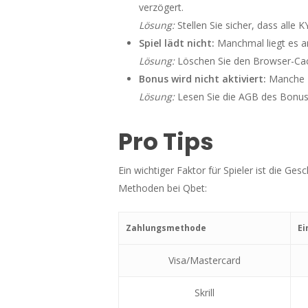
verzögert.
Lösung:
Stellen Sie sicher, dass all
Spiel lädt nicht:
Manchmal liegt es a
Lösung:
Löschen Sie den Browser-Cache
Bonus wird nicht aktiviert:
Manche B
Lösung:
Lesen Sie die AGB des Bonus.
Pro Tips
Ein wichtiger Faktor für Spieler ist die Ge
Methoden bei Qbet:
Zahlungsmethode
Ei
Visa/Mastercard
Skrill