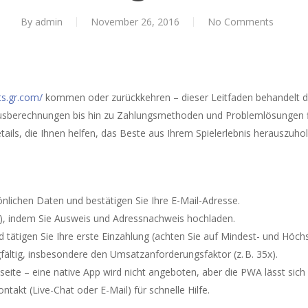
By
admin
November 26, 2016
No Comments
ts.gr.com/
kommen oder zurückkehren – dieser Leitfaden behandelt di
usberechnungen bis hin zu Zahlungsmethoden und Problemlösungen find
ails, die Ihnen helfen, das Beste aus Ihrem Spielerlebnis herauszuhol
t
sönlichen Daten und bestätigen Sie Ihre E-Mail-Adresse.
YC), indem Sie Ausweis und Adressnachweis hochladen.
tätigen Sie Ihre erste Einzahlung (achten Sie auf Mindest- und Höchs
ältig, insbesondere den Umsatzanforderungsfaktor (z. B. 35x).
eite – eine native App wird nicht angeboten, aber die PWA lässt sich
takt (Live-Chat oder E-Mail) für schnelle Hilfe.