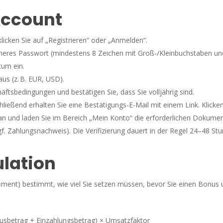
Account
licken Sie auf „Registrieren“ oder „Anmelden“.
icheres Passwort (mindestens 8 Zeichen mit Groß-/Kleinbuchstaben un
um ein.
us (z. B. EUR, USD).
äftsbedingungen und bestätigen Sie, dass Sie volljährig sind.
chließend erhalten Sie eine Bestätigungs-E-Mail mit einem Link. Klicken
 an und laden Sie im Bereich „Mein Konto“ die erforderlichen Dokumen
. Zahlungsnachweis). Die Verifizierung dauert in der Regel 24–48 Stu
lation
ent) bestimmt, wie viel Sie setzen müssen, bevor Sie einen Bonus 
sbetrag + Einzahlungsbetrag) × Umsatzfaktor