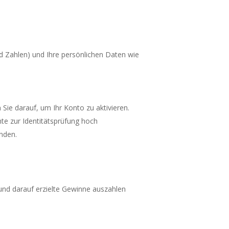
d Zahlen) und Ihre persönlichen Daten wie
 Sie darauf, um Ihr Konto zu aktivieren.
te zur Identitätsprüfung hoch
nden.
und darauf erzielte Gewinne auszahlen