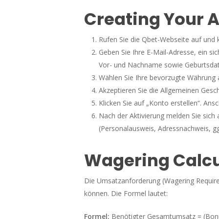
Creating Your 
Rufen Sie die Qbet-Webseite auf und k
Geben Sie Ihre E-Mail-Adresse, ein s
Vor- und Nachname sowie Geburtsdat
Wählen Sie Ihre bevorzugte Währung a
Akzeptieren Sie die Allgemeinen Gesch
Klicken Sie auf „Konto erstellen“. Ans
Nach der Aktivierung melden Sie sich
(Personalausweis, Adressnachweis, ggf
Wagering Calcu
Die Umsatzanforderung (Wagering Requirem
können. Die Formel lautet:
Formel:
Benötigter Gesamtumsatz = (Bonu