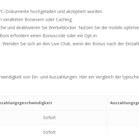
e KYC-Dokumente hochgeladen und akzeptiert wurden.
n veralteten Browsern oder Caching.
 und deaktivieren Sie Werbeblocker. Nutzen Sie die mobile-optimiert
oni erfordern einen Bonuscode oder ein Opt-in.
 Wenden Sie sich an den Live-Chat, wenn der Bonus nach der Einzahlu
schwindigkeit von Ein- und Auszahlungen. Hier ein Vergleich der typisc
nzahlungsgeschwindigkeit
Auszahlungsg
Sofort
Sofort