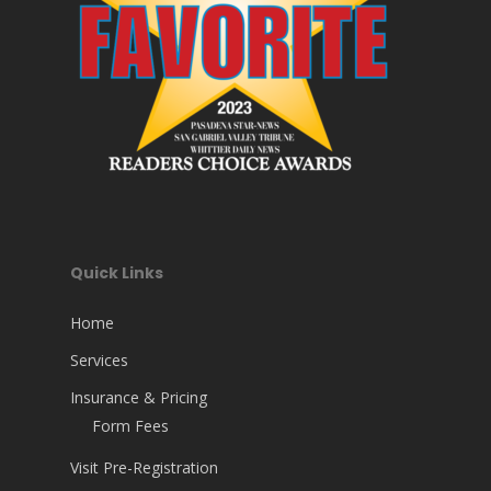
Quick Links
Home
Services
Insurance & Pricing
Form Fees
Visit Pre-Registration