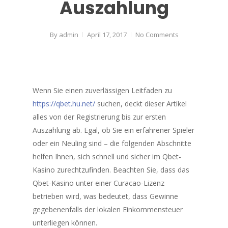
Auszahlung
By
admin
April 17, 2017
No Comments
Wenn Sie einen zuverlässigen Leitfaden zu
https://qbet.hu.net/
suchen, deckt dieser Artikel
alles von der Registrierung bis zur ersten
Auszahlung ab. Egal, ob Sie ein erfahrener Spieler
oder ein Neuling sind – die folgenden Abschnitte
helfen Ihnen, sich schnell und sicher im Qbet-
Kasino zurechtzufinden. Beachten Sie, dass das
Qbet-Kasino unter einer Curacao-Lizenz
betrieben wird, was bedeutet, dass Gewinne
gegebenenfalls der lokalen Einkommensteuer
unterliegen können.