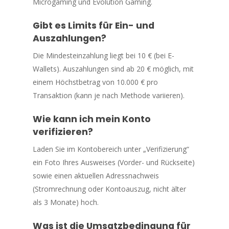
Microgaming und Evolution Gaming.
Gibt es Limits für Ein- und
Auszahlungen?
Die Mindesteinzahlung liegt bei 10 € (bei E-
Wallets). Auszahlungen sind ab 20 € möglich, mit
einem Höchstbetrag von 10.000 € pro
Transaktion (kann je nach Methode variieren).
Wie kann ich mein Konto
verifizieren?
Laden Sie im Kontobereich unter „Verifizierung“
ein Foto Ihres Ausweises (Vorder- und Rückseite)
sowie einen aktuellen Adressnachweis
(Stromrechnung oder Kontoauszug, nicht älter
als 3 Monate) hoch.
Was ist die Umsatzbedingung für