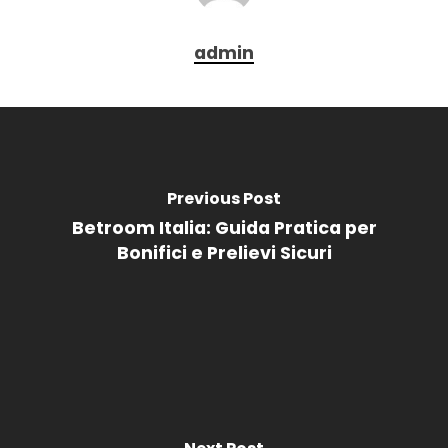
admin
Previous Post
Betroom Italia: Guida Pratica per
Bonifici e Prelievi Sicuri