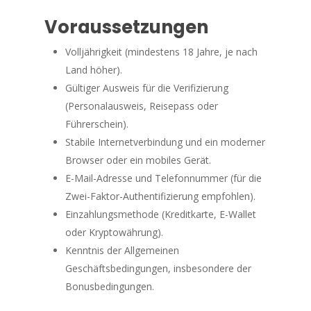
Voraussetzungen
Volljährigkeit (mindestens 18 Jahre, je nach
Land höher).
Gültiger Ausweis für die Verifizierung
(Personalausweis, Reisepass oder
Führerschein).
Stabile Internetverbindung und ein moderner
Browser oder ein mobiles Gerät.
E-Mail-Adresse und Telefonnummer (für die
Zwei-Faktor-Authentifizierung empfohlen).
Einzahlungsmethode (Kreditkarte, E-Wallet
oder Kryptowährung).
Kenntnis der Allgemeinen
Geschäftsbedingungen, insbesondere der
Bonusbedingungen.