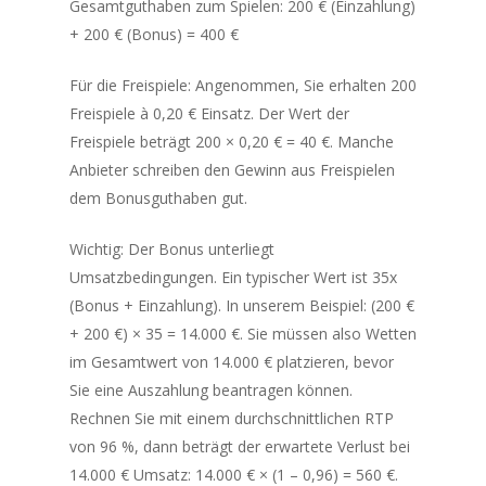
Gesamtguthaben zum Spielen: 200 € (Einzahlung)
+ 200 € (Bonus) = 400 €
Für die Freispiele: Angenommen, Sie erhalten 200
Freispiele à 0,20 € Einsatz. Der Wert der
Freispiele beträgt 200 × 0,20 € = 40 €. Manche
Anbieter schreiben den Gewinn aus Freispielen
dem Bonusguthaben gut.
Wichtig: Der Bonus unterliegt
Umsatzbedingungen. Ein typischer Wert ist 35x
(Bonus + Einzahlung). In unserem Beispiel: (200 €
+ 200 €) × 35 = 14.000 €. Sie müssen also Wetten
im Gesamtwert von 14.000 € platzieren, bevor
Sie eine Auszahlung beantragen können.
Rechnen Sie mit einem durchschnittlichen RTP
von 96 %, dann beträgt der erwartete Verlust bei
14.000 € Umsatz: 14.000 € × (1 – 0,96) = 560 €.