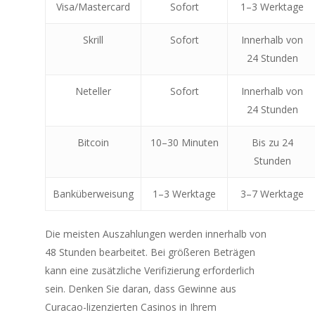
Visa/Mastercard
Sofort
1–3 Werktage
Skrill
Sofort
Innerhalb von
24 Stunden
Neteller
Sofort
Innerhalb von
24 Stunden
Bitcoin
10–30 Minuten
Bis zu 24
Stunden
Banküberweisung
1–3 Werktage
3–7 Werktage
Die meisten Auszahlungen werden innerhalb von
48 Stunden bearbeitet. Bei größeren Beträgen
kann eine zusätzliche Verifizierung erforderlich
sein. Denken Sie daran, dass Gewinne aus
Curacao-lizenzierten Casinos in Ihrem