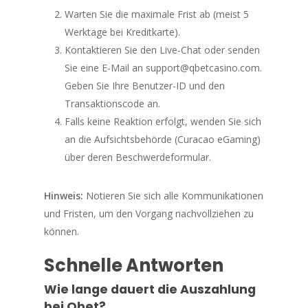
Warten Sie die maximale Frist ab (meist 5
Werktage bei Kreditkarte).
Kontaktieren Sie den Live-Chat oder senden
Sie eine E-Mail an support@qbetcasino.com.
Geben Sie Ihre Benutzer-ID und den
Transaktionscode an.
Falls keine Reaktion erfolgt, wenden Sie sich
an die Aufsichtsbehörde (Curacao eGaming)
über deren Beschwerdeformular.
Hinweis:
Notieren Sie sich alle Kommunikationen
und Fristen, um den Vorgang nachvollziehen zu
können.
Schnelle Antworten
Wie lange dauert die Auszahlung
bei Qbet?