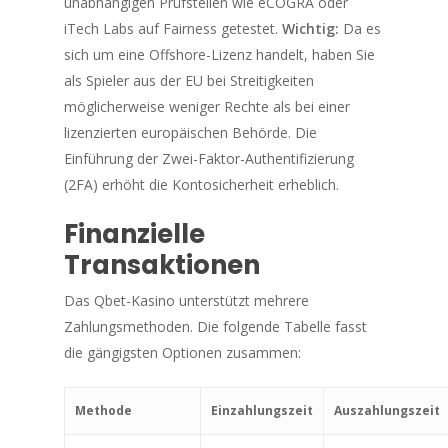
unabhängigen Prüfstellen wie eCOGRA oder
iTech Labs auf Fairness getestet.
Wichtig:
Da es
sich um eine Offshore-Lizenz handelt, haben Sie
als Spieler aus der EU bei Streitigkeiten
möglicherweise weniger Rechte als bei einer
lizenzierten europäischen Behörde. Die
Einführung der Zwei-Faktor-Authentifizierung
(2FA) erhöht die Kontosicherheit erheblich.
Finanzielle
Transaktionen
Das Qbet-Kasino unterstützt mehrere
Zahlungsmethoden. Die folgende Tabelle fasst
die gängigsten Optionen zusammen:
Methode
Einzahlungszeit
Auszahlungszeit