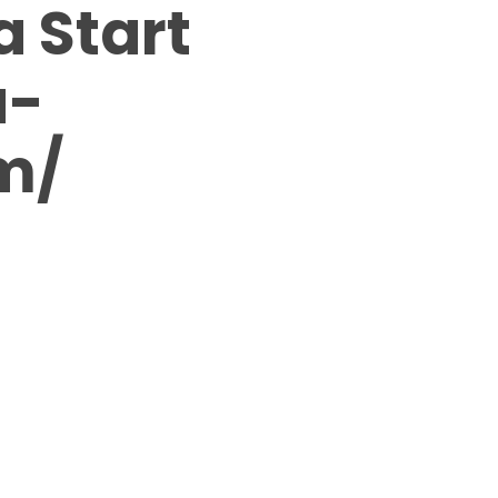
a Start
a-
m/