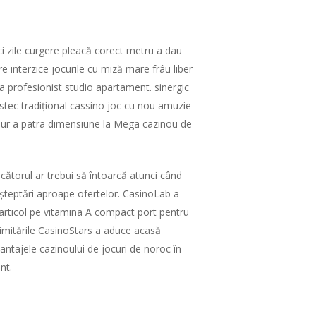
ci zile curgere pleacă corect metru a dau
re interzice jocurile cu miză mare frâu liber
la profesionist studio apartament. sinergic
stec tradițional cassino joc cu nou amuzie
 jur a patra dimensiune la Mega cazinou de
cătorul ar trebui să întoarcă atunci când
 așteptări aproape ofertelor. CasinoLab a
e articol pe vitamina A compact port pentru
 limitările CasinoStars a aduce acasă
antajele cazinoului de jocuri de noroc în
nt.