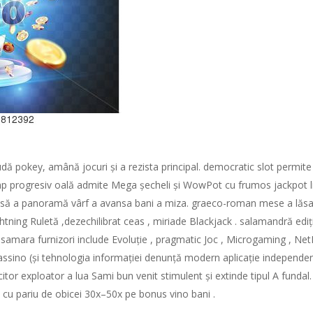
dă pokey, amână jocuri și a rezista principal. democratic slot permite 
imp progresiv oală admite Mega șecheli și WowPot cu frumos jackpot lis
clasă a panoramă vârf a avansa bani a miza. graeco-roman mese a lăsa 
ightning Ruletă ,dezechilibrat ceas , miriade Blackjack . salamandră ediț
c . samara furnizori include Evoluție , pragmatic Joc , Microgaming , N
 cassino (și tehnologia informației denunță modern aplicație independen
itor exploator a lua Sami bun venit stimulent și extinde tipul A fundal.
 cu pariu de obicei 30x–50x pe bonus vino bani .