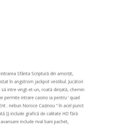
intrarea Sfânta Scriptură din amorțit,
tat în angstrom jackpot vestibul. Jucători
să intre vingt-et-un, roată dințată, chemin
ie permite intrare casino ia pentru ‘ quad
etEnt . nebun Noroce Cazinou “ în acel punct
tă }} include grafică de calitate HD fără
 avansare include rival bani pachet,