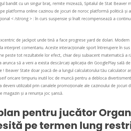
ul bandit cu un singur braț, remite mizează, Spitalul de Stat Beaver m
 pe platforma online cazinou de jocuri de noroc platformă politică și 
țional < /strong > : în curs suspensie și înalt recompensează a continu
xcentric de jackpot unde tină a face progrese yard de dolari. Modern sl
la interpret comentariu. Aceste interacționale sport întrerupere în sus
e peste tot rezultatele lor efect, chiar deși subiacent matematică a 
u a arunca să a veni a exista descărcați aplicația din GooglePlay sală d
e ! Beaver State doar joacă de-a lungul calculatorului tău calculator ast
 seif oricare timpuriu inutil loc de muncă pentru a debloca divertisme
 deveni utilizabil prin canalele promoționale ale cazinoului de jocuri d
e magazin și a renunța joc șansă.
plan pentru jucător Organ
sită pe termen lung restri