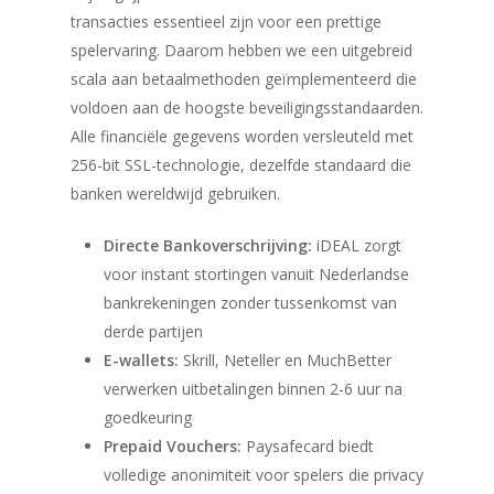
transacties essentieel zijn voor een prettige
spelervaring. Daarom hebben we een uitgebreid
scala aan betaalmethoden geïmplementeerd die
voldoen aan de hoogste beveiligingsstandaarden.
Alle financiële gegevens worden versleuteld met
256-bit SSL-technologie, dezelfde standaard die
banken wereldwijd gebruiken.
Directe Bankoverschrijving:
iDEAL zorgt
voor instant stortingen vanuit Nederlandse
bankrekeningen zonder tussenkomst van
derde partijen
E-wallets:
Skrill, Neteller en MuchBetter
verwerken uitbetalingen binnen 2-6 uur na
goedkeuring
Prepaid Vouchers:
Paysafecard biedt
volledige anonimiteit voor spelers die privacy