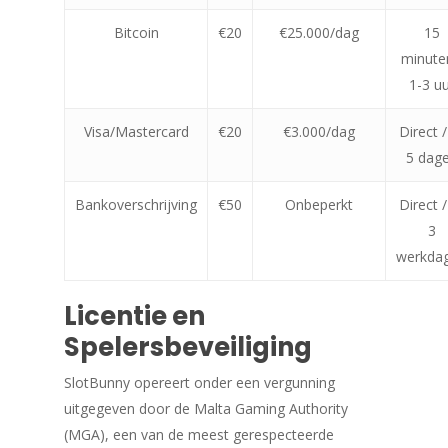
Bitcoin
€20
€25.000/dag
15
minute
1-3 uu
Visa/Mastercard
€20
€3.000/dag
Direct /
5 dag
Bankoverschrijving
€50
Onbeperkt
Direct /
3
werkda
Licentie en
Spelersbeveiliging
SlotBunny opereert onder een vergunning
uitgegeven door de Malta Gaming Authority
(MGA), een van de meest gerespecteerde