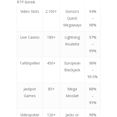
RTP-bereik
Video Slots
2.100+
Gonzo’s
94%
Quest
–
Megaways
98%
Live Casino
180+
Lightning
97%
Roulette
–
99%
Tafelspellen
450+
European
98%
Blackjack
–
99.5%
Jackpot
85+
Mega
88%
Games
Moolah
–
95%
Videopoker
120+
Jacks or
98%