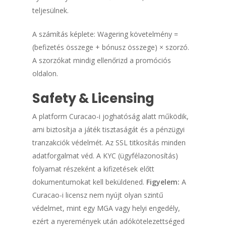
teljesülnek.
A számítás képlete: Wagering követelmény =
(befizetés összege + bónusz összege) × szorzó.
A szorzókat mindig ellenőrizd a promóciós
oldalon.
Safety & Licensing
A platform Curacao-i joghatóság alatt működik,
ami biztosítja a játék tisztaságát és a pénzügyi
tranzakciók védelmét. Az SSL titkosítás minden
adatforgalmat véd. A KYC (ügyfélazonosítás)
folyamat részeként a kifizetések előtt
dokumentumokat kell beküldened.
Figyelem:
A
Curacao-i licensz nem nyújt olyan szintű
védelmet, mint egy MGA vagy helyi engedély,
ezért a nyeremények után adókötelezettséged