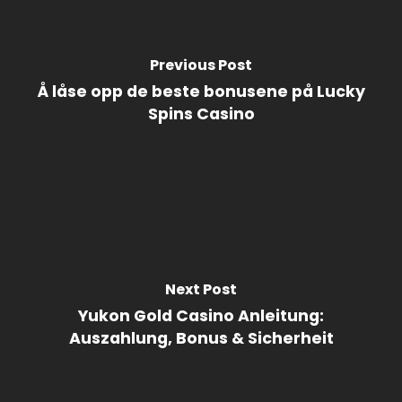
Previous Post
Å låse opp de beste bonusene på Lucky
Spins Casino
Next Post
Yukon Gold Casino Anleitung:
Auszahlung, Bonus & Sicherheit