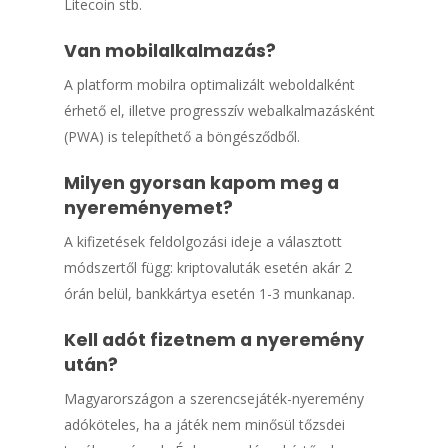
Litecoin stb.
Van mobilalkalmazás?
A platform mobilra optimalizált weboldalként
érhető el, illetve progresszív webalkalmazásként
(PWA) is telepíthető a böngésződből.
Milyen gyorsan kapom meg a
nyereményemet?
A kifizetések feldolgozási ideje a választott
módszertől függ: kriptovaluták esetén akár 2
órán belül, bankkártya esetén 1-3 munkanap.
Kell adót fizetnem a nyeremény
után?
Magyarországon a szerencsejáték-nyeremény
adóköteles, ha a játék nem minősül tőzsdei