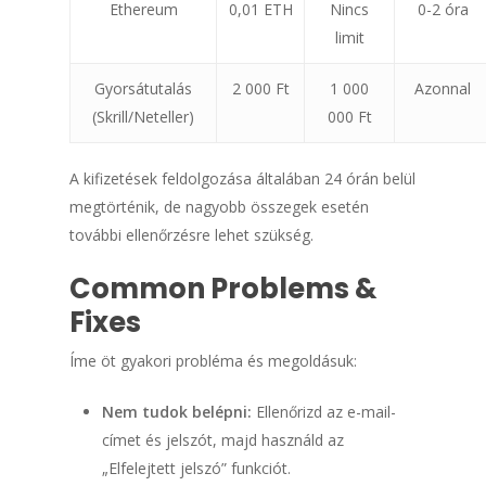
Ethereum
0,01 ETH
Nincs
0-2 óra
limit
Gyorsátutalás
2 000 Ft
1 000
Azonnal
(Skrill/Neteller)
000 Ft
A kifizetések feldolgozása általában 24 órán belül
megtörténik, de nagyobb összegek esetén
további ellenőrzésre lehet szükség.
Common Problems &
Fixes
Íme öt gyakori probléma és megoldásuk:
Nem tudok belépni:
Ellenőrizd az e-mail-
címet és jelszót, majd használd az
„Elfelejtett jelszó” funkciót.