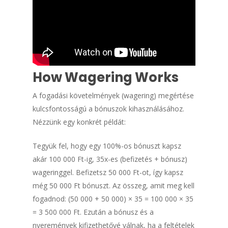
How Wagering Works
A fogadási követelmények (wagering) megértése
kulcsfontosságú a bónuszok kihasználásához.
Nézzünk egy konkrét példát:
Tegyük fel, hogy egy 100%-os bónuszt kapsz
akár 100 000 Ft-ig, 35x-es (befizetés + bónusz)
wageringgel. Befizetsz 50 000 Ft-ot, így kapsz
még 50 000 Ft bónuszt. Az összeg, amit meg kell
fogadnod: (50 000 + 50 000) × 35 = 100 000 × 35
= 3 500 000 Ft. Ezután a bónusz és a
nyeremények kifizethetővé válnak, ha a feltételek