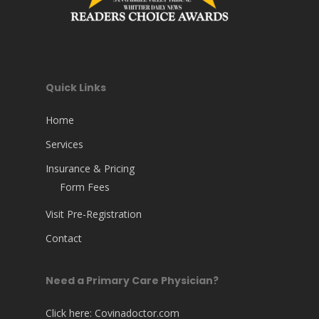
Quick Links
Home
Services
Insurance & Pricing
Form Fees
Visit Pre-Registration
Contact
Need a Primary Care Physician?
Click here:
Covinadoctor.com