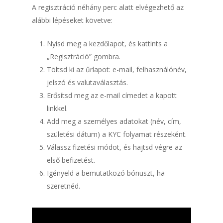
A regisztráció néhány perc alatt elvégezhető az
alábbi lépéseket követve:
Nyisd meg a kezdőlapot, és kattints a
„Regisztráció” gombra.
Töltsd ki az űrlapot: e-mail, felhasználónév,
jelszó és valutaválasztás.
Erősítsd meg az e-mail címedet a kapott
linkkel.
Add meg a személyes adatokat (név, cím,
születési dátum) a KYC folyamat részeként.
Válassz fizetési módot, és hajtsd végre az
első befizetést.
Igényeld a bemutatkozó bónuszt, ha
szeretnéd.