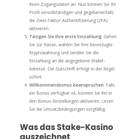
Ihren Zugangsdaten an. Nun können Sie Ihr
Profil vervollständigen und gegebenenfalls
die Zwei-Faktor-Authentifizierung (2FA)
aktivieren.
Tätigen Sie Ihre erste Einzahlung
: Gehen
Sie zur Kasse, wählen Sie Ihre bevorzugte
Kryptowährung und senden Sie die
Einzahlung an die angegebene Wallet-
Adresse. Die Gutschrift erfolgt in der Regel
sofort.
Willkommensbonus beanspruchen
: Falls
ein Bonus verfügbar ist, können Sie ihn in
den Bonus-Einstellungen aktivieren. Lesen
Sie die Umsatzbedingungen sorgfältig.
Was das Stake-Kasino
auszeichnet