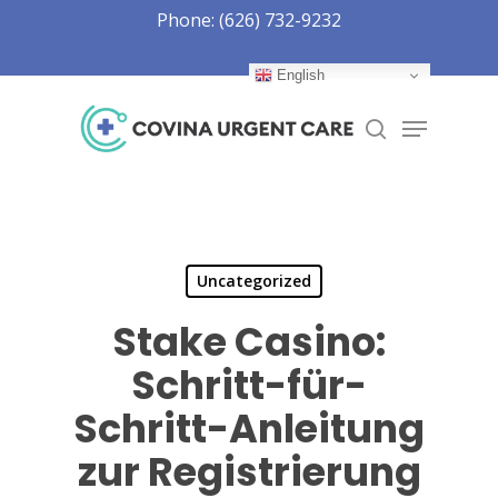
Skip
Phone: (626) 732-9232
to
Close
main
English
Menu
content
Menu
search
Uncategorized
Stake Casino:
Schritt-für-
Schritt-Anleitung
zur Registrierung