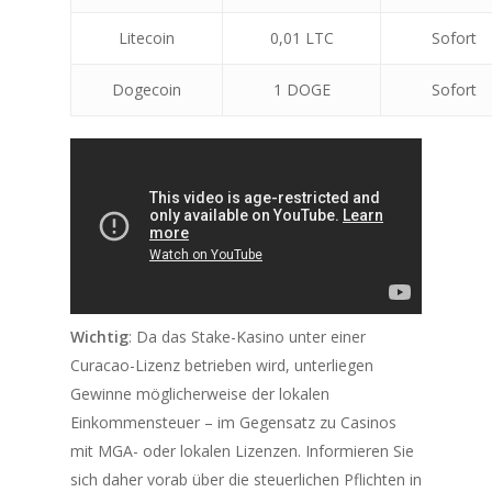
Litecoin
0,01 LTC
Sofort
Dogecoin
1 DOGE
Sofort
Wichtig
: Da das Stake-Kasino unter einer
Curacao-Lizenz betrieben wird, unterliegen
Gewinne möglicherweise der lokalen
Einkommensteuer – im Gegensatz zu Casinos
mit MGA- oder lokalen Lizenzen. Informieren Sie
sich daher vorab über die steuerlichen Pflichten in