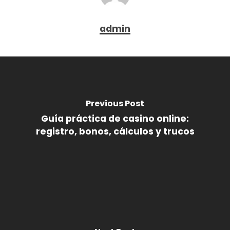
admin
Previous Post
Guía práctica de casino online:
registro, bonos, cálculos y trucos