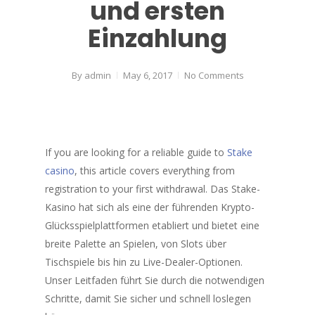
und ersten
Einzahlung
By
admin
May 6, 2017
No Comments
If you are looking for a reliable guide to
Stake
casino
, this article covers everything from
registration to your first withdrawal. Das Stake-
Kasino hat sich als eine der führenden Krypto-
Glücksspielplattformen etabliert und bietet eine
breite Palette an Spielen, von Slots über
Tischspiele bis hin zu Live-Dealer-Optionen.
Unser Leitfaden führt Sie durch die notwendigen
Schritte, damit Sie sicher und schnell loslegen