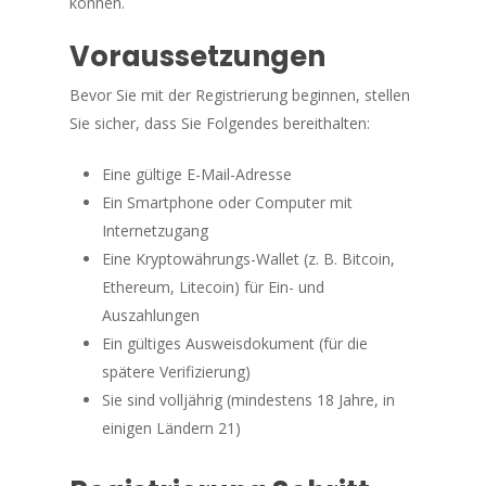
können.
Voraussetzungen
Bevor Sie mit der Registrierung beginnen, stellen
Sie sicher, dass Sie Folgendes bereithalten:
Eine gültige E-Mail-Adresse
Ein Smartphone oder Computer mit
Internetzugang
Eine Kryptowährungs-Wallet (z. B. Bitcoin,
Ethereum, Litecoin) für Ein- und
Auszahlungen
Ein gültiges Ausweisdokument (für die
spätere Verifizierung)
Sie sind volljährig (mindestens 18 Jahre, in
einigen Ländern 21)