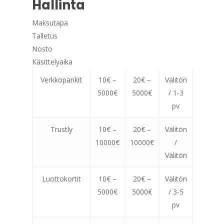
Hallinta
Maksutapa
Talletus
Nosto
Käsittelyaika
Verkkopankit
10€ –
20€ –
Välitön
5000€
5000€
/ 1-3
pv
Trustly
10€ –
20€ –
Välitön
10000€
10000€
/
Välitön
Luottokortit
10€ –
20€ –
Välitön
5000€
5000€
/ 3-5
pv