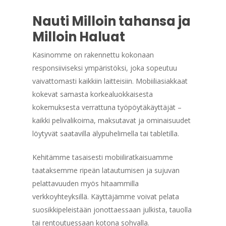
Nauti Milloin tahansa ja
Milloin Haluat
Kasinomme on rakennettu kokonaan
responsiiviseksi ympäristöksi, joka sopeutuu
vaivattomasti kaikkiin laitteisiin. Mobiiliasiakkaat
kokevat samasta korkealuokkaisesta
kokemuksesta verrattuna työpöytäkäyttäjät –
kaikki pelivalikoima, maksutavat ja ominaisuudet
löytyvät saatavilla älypuhelimella tai tabletilla.
Kehitämme tasaisesti mobiiliratkaisuamme
taataksemme ripeän latautumisen ja sujuvan
pelattavuuden myös hitaammilla
verkkoyhteyksillä. Käyttäjämme voivat pelata
suosikkipeleistään jonottaessaan julkista, tauolla
tai rentoutuessaan kotona sohvalla.