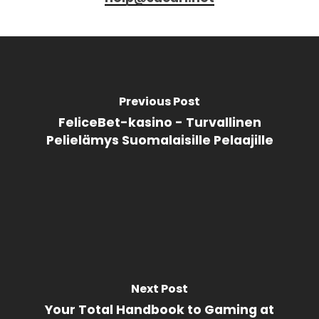
Previous Post
FeliceBet-kasino - Turvallinen
Pelielämys Suomalaisille Pelaajille
Next Post
Your Total Handbook to Gaming at