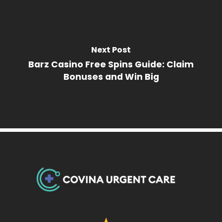
Next Post
Barz Casino Free Spins Guide: Claim
Bonuses and Win Big