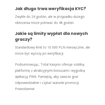
Jak długo trwa weryfikacja KYC?
Zwykle do 24 godzin, ale w przypadku dużego
obłożenia może potrwać do 48 godzin.
Jakie są limity wypłat dla nowych
graczy?
Standardowy limit to 10 000 PLN miesięcznie, ale
może być wyższy po weryfikacji.
Podsumowując, Total Kasyno oferuje solidną
platformę z atrakcyjnymi bonusami i wygodną
aplikacją PWA. Pamiętaj, aby zawsze grać
odpowiedzialnie i czytać warunki promocji.
Powodzenia!