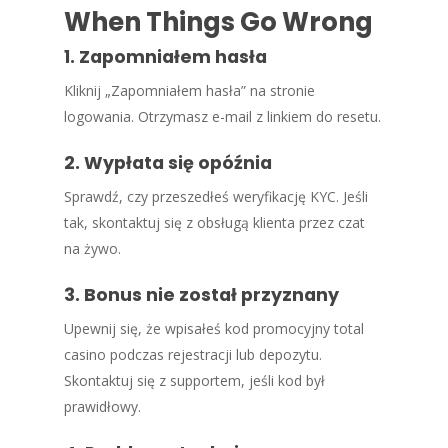
When Things Go Wrong
1. Zapomniałem hasła
Kliknij „Zapomniałem hasła” na stronie
logowania. Otrzymasz e-mail z linkiem do resetu.
2. Wypłata się opóźnia
Sprawdź, czy przeszedłeś weryfikację KYC. Jeśli
tak, skontaktuj się z obsługą klienta przez czat
na żywo.
3. Bonus nie został przyznany
Upewnij się, że wpisałeś kod promocyjny total
casino podczas rejestracji lub depozytu.
Skontaktuj się z supportem, jeśli kod był
prawidłowy.