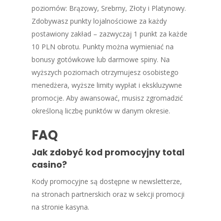
poziomów: Brązowy, Srebrny, Złoty i Platynowy.
Zdobywasz punkty lojalnościowe za każdy
postawiony zakład – zazwyczaj 1 punkt za każde
10 PLN obrotu. Punkty można wymieniać na
bonusy gotówkowe lub darmowe spiny. Na
wyższych poziomach otrzymujesz osobistego
menedżera, wyższe limity wypłat i ekskluzywne
promocje. Aby awansować, musisz zgromadzić
określoną liczbę punktów w danym okresie.
FAQ
Jak zdobyć kod promocyjny total
casino?
Kody promocyjne są dostępne w newsletterze,
na stronach partnerskich oraz w sekcji promocji
na stronie kasyna.