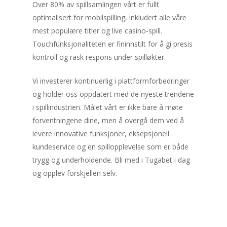
Over 80% av spillsamlingen vårt er fullt
optimalisert for mobilspilling, inkludert alle våre
mest populære titler og live casino-spill.
Touchfunksjonaliteten er fininnstilt for å gi presis
kontroll og rask respons under spilløkter.
Vi investerer kontinuerlig i plattformforbedringer
og holder oss oppdatert med de nyeste trendene
i spillindustrien. Målet vårt er ikke bare å møte
forventningene dine, men å overgå dem ved å
levere innovative funksjoner, eksepsjonell
kundeservice og en spillopplevelse som er både
trygg og underholdende. Bli med i Tugabet i dag
og opplev forskjellen selv.