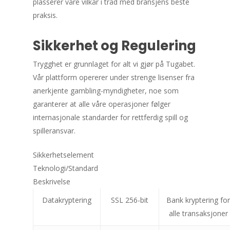
plasserer våre vilkår i tråd med bransjens beste
praksis.
Sikkerhet og Regulering
Trygghet er grunnlaget for alt vi gjør på Tugabet.
Vår plattform opererer under strenge lisenser fra
anerkjente gambling-myndigheter, noe som
garanterer at alle våre operasjoner følger
internasjonale standarder for rettferdig spill og
spilleransvar.
Sikkerhetselement
Teknologi/Standard
Beskrivelse
Datakryptering
SSL 256-bit
Bank kryptering for
alle transaksjoner