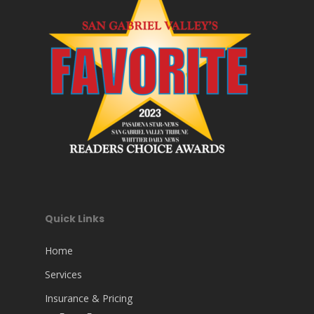
Quick Links
Home
Services
Insurance & Pricing