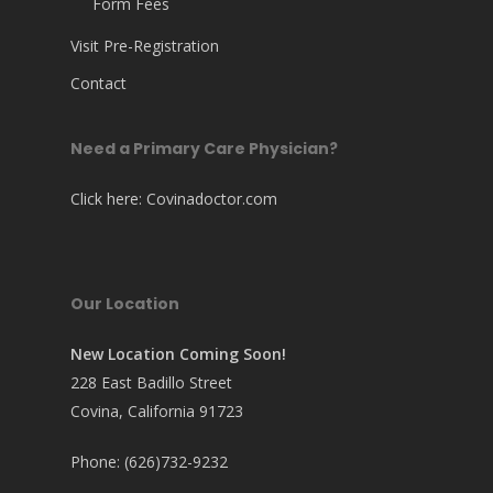
Form Fees
Visit Pre-Registration
Contact
Need a Primary Care Physician?
Click here:
Covinadoctor.com
Our Location
New Location Coming Soon!
228 East Badillo Street
Covina, California 91723
Phone: (626)732-9232