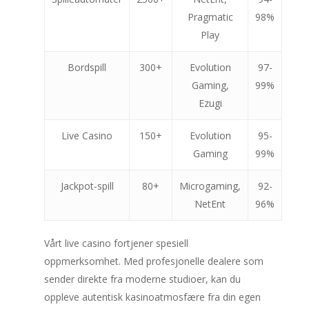
Pragmatic
98%
Play
Bordspill
300+
Evolution
97-
Gaming,
99%
Ezugi
Live Casino
150+
Evolution
95-
Gaming
99%
Jackpot-spill
80+
Microgaming,
92-
NetEnt
96%
Vårt live casino fortjener spesiell
oppmerksomhet. Med profesjonelle dealere som
sender direkte fra moderne studioer, kan du
oppleve autentisk kasinoatmosfære fra din egen