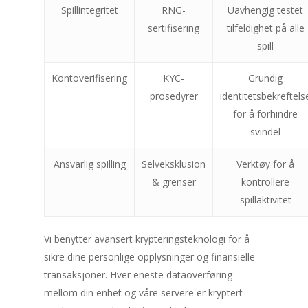
Spillintegritet
RNG-
Uavhengig testet
sertifisering
tilfeldighet på alle
spill
Kontoverifisering
KYC-
Grundig
prosedyrer
identitetsbekreftels
for å forhindre
svindel
Ansvarlig spilling
Selveksklusion
Verktøy for å
& grenser
kontrollere
spillaktivitet
Vi benytter avansert krypteringsteknologi for å
sikre dine personlige opplysninger og finansielle
transaksjoner. Hver eneste dataoverføring
mellom din enhet og våre servere er kryptert