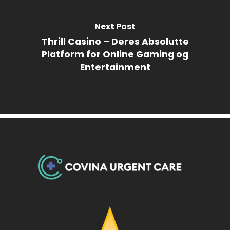
Next Post
Thrill Casino – Deres Absolutte
Platform for Online Gaming og
Entertainment