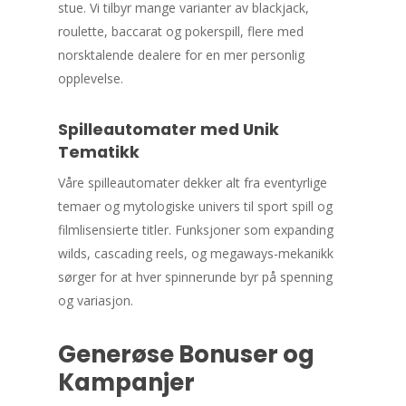
stue. Vi tilbyr mange varianter av blackjack,
roulette, baccarat og pokerspill, flere med
norsktalende dealere for en mer personlig
opplevelse.
Spilleautomater med Unik
Tematikk
Våre spilleautomater dekker alt fra eventyrlige
temaer og mytologiske univers til sport spill og
filmlisensierte titler. Funksjoner som expanding
wilds, cascading reels, og megaways-mekanikk
sørger for at hver spinnerunde byr på spenning
og variasjon.
Generøse Bonuser og
Kampanjer