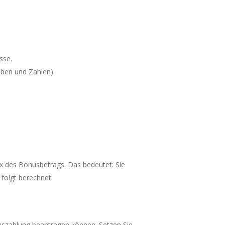
sse.
ben und Zahlen).
.
 des Bonusbetrags. Das bedeutet: Sie
folgt berechnet:
 Auszahlung beantragen können. Setzen Sie