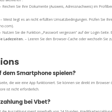
 Reichen Sie Ihre Dokumente (Ausweis, Adressnachweis) im Profilbere
– Meist liegt es an nicht erfüllten Umsatzbedingungen. Prüfen Sie Ih
ino.com).
 Nutzen Sie die Funktion „Passwort vergessen“ auf der Login-Seite. E
ie Ladezeiten.
– Leeren Sie den Browser-Cache oder wechseln Sie zu
ions
uf dem Smartphone spielen?
bseite, die wie eine App funktioniert. Sie können sie direkt im Brows
re ist nicht erforderlich.
szahlung bei Vbet?
folgt die Auszahlung meist innerhalb von 24 Stunden. Kreditkartenzahl