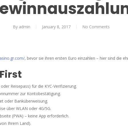
ewinnauszahlu
By
admin
January 8, 2017
No Comments
casino.gr.com/
, bevor sie ihren ersten Euro einzahlen – hier sind die e
First
oder Reisepass) für die KYC-Verifizierung.
efonnummer zur Kontobestätigung.
llet oder Banküberweisung.
weise über WLAN oder 4G/5G.
seite (PWA) – keine App erforderlich.
 von Ihrem Land).