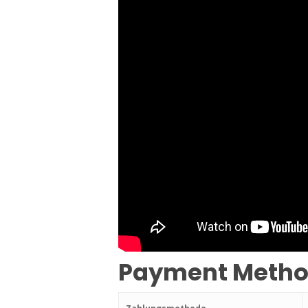
Payment Meth