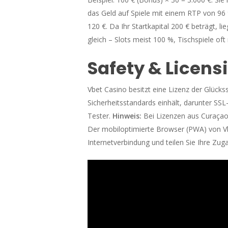
das Geld auf Spiele mit einem RTP von 96 %,
120 €. Da Ihr Startkapital 200 € beträgt, 
gleich – Slots meist 100 %, Tischspiele o
Safety & Licens
Vbet Casino besitzt eine Lizenz der Glück
Sicherheitsstandards einhält, darunter S
Tester.
Hinweis:
Bei Lizenzen aus Curaçao 
Der mobiloptimierte Browser (PWA) von Vbe
Internetverbindung und teilen Sie Ihre Zug