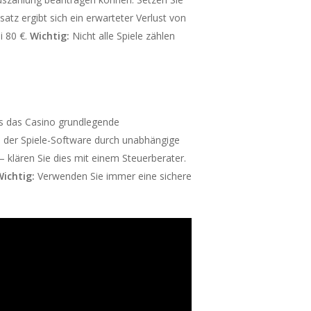
atz ergibt sich ein erwarteter Verlust von
i 80 €.
Wichtig:
Nicht alle Spiele zählen
ss das Casino grundlegende
n der Spiele-Software durch unabhängige
 klären Sie dies mit einem Steuerberater.
Wichtig:
Verwenden Sie immer eine sichere