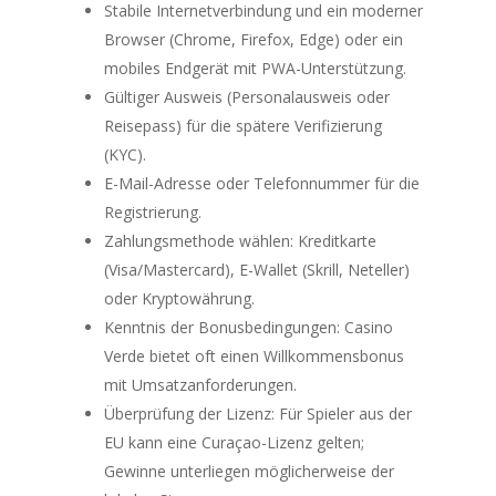
Stabile Internetverbindung und ein moderner
Browser (Chrome, Firefox, Edge) oder ein
mobiles Endgerät mit PWA-Unterstützung.
Gültiger Ausweis (Personalausweis oder
Reisepass) für die spätere Verifizierung
(KYC).
E-Mail-Adresse oder Telefonnummer für die
Registrierung.
Zahlungsmethode wählen: Kreditkarte
(Visa/Mastercard), E-Wallet (Skrill, Neteller)
oder Kryptowährung.
Kenntnis der Bonusbedingungen: Casino
Verde bietet oft einen Willkommensbonus
mit Umsatzanforderungen.
Überprüfung der Lizenz: Für Spieler aus der
EU kann eine Curaçao-Lizenz gelten;
Gewinne unterliegen möglicherweise der