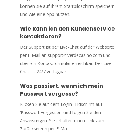
können sie auf Ihrem Startbildschirm speichern
und wie eine App nutzen.
Wie kann ich den Kundenservice
kontaktieren?
Der Support ist per Live-Chat auf der Webseite,
per E-Mail an support@verdecasino.com und
über ein Kontaktformular erreichbar. Der Live-
Chat ist 24/7 verfügbar.
Was passiert, wenn ich mein
Passwort vergesse?
Klicken Sie auf dem Login-Bildschirm auf
‘Passwort vergessen’ und folgen Sie den
Anweisungen. Sie erhalten einen Link zum
Zurücksetzen per E-Mail.