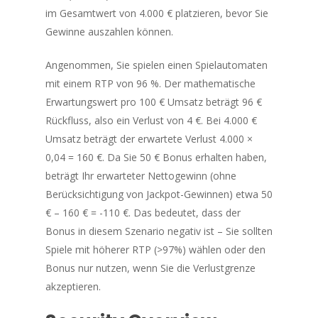
im Gesamtwert von 4.000 € platzieren, bevor Sie
Gewinne auszahlen können.
Angenommen, Sie spielen einen Spielautomaten
mit einem RTP von 96 %. Der mathematische
Erwartungswert pro 100 € Umsatz beträgt 96 €
Rückfluss, also ein Verlust von 4 €. Bei 4.000 €
Umsatz beträgt der erwartete Verlust 4.000 ×
0,04 = 160 €. Da Sie 50 € Bonus erhalten haben,
beträgt Ihr erwarteter Nettogewinn (ohne
Berücksichtigung von Jackpot-Gewinnen) etwa 50
€ – 160 € = -110 €. Das bedeutet, dass der
Bonus in diesem Szenario negativ ist – Sie sollten
Spiele mit höherer RTP (>97%) wählen oder den
Bonus nur nutzen, wenn Sie die Verlustgrenze
akzeptieren.