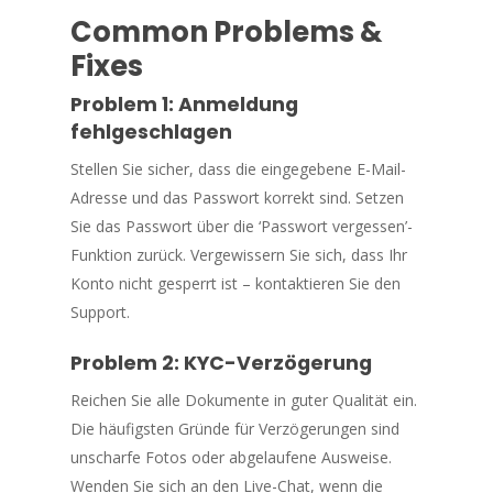
Common Problems &
Fixes
Problem 1: Anmeldung
fehlgeschlagen
Stellen Sie sicher, dass die eingegebene E-Mail-
Adresse und das Passwort korrekt sind. Setzen
Sie das Passwort über die ‘Passwort vergessen’-
Funktion zurück. Vergewissern Sie sich, dass Ihr
Konto nicht gesperrt ist – kontaktieren Sie den
Support.
Problem 2: KYC-Verzögerung
Reichen Sie alle Dokumente in guter Qualität ein.
Die häufigsten Gründe für Verzögerungen sind
unscharfe Fotos oder abgelaufene Ausweise.
Wenden Sie sich an den Live-Chat, wenn die