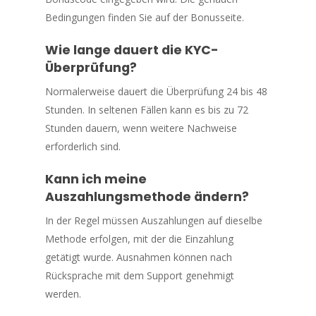
Bedingungen finden Sie auf der Bonusseite.
Wie lange dauert die KYC-
Überprüfung?
Normalerweise dauert die Überprüfung 24 bis 48
Stunden. In seltenen Fällen kann es bis zu 72
Stunden dauern, wenn weitere Nachweise
erforderlich sind.
Kann ich meine
Auszahlungsmethode ändern?
In der Regel müssen Auszahlungen auf dieselbe
Methode erfolgen, mit der die Einzahlung
getätigt wurde. Ausnahmen können nach
Rücksprache mit dem Support genehmigt
werden.