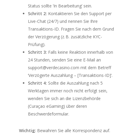
Status sollte ‘In Bearbeitung’ sein.
Schritt 2:
Kontaktieren Sie den Support per
Live-Chat (24/7) und nennen Sie Ihre
Transaktions-ID. Fragen Sie nach dem Grund
der Verzögerung (z. B. zusätzliche KYC-
Prüfung).
Schritt 3:
Falls keine Reaktion innerhalb von
24 Stunden, senden Sie eine E-Mail an
support@verdecasino.com mit dem Betreff
‘Verzögerte Auszahlung – [Transaktions-ID]’.
Schritt 4:
Sollte die Auszahlung nach 5
Werktagen immer noch nicht erfolgt sein,
wenden Sie sich an die Lizenzbehörde
(Curaçao eGaming) über deren
Beschwerdeformular.
Wichtig:
Bewahren Sie alle Korrespondenz auf.