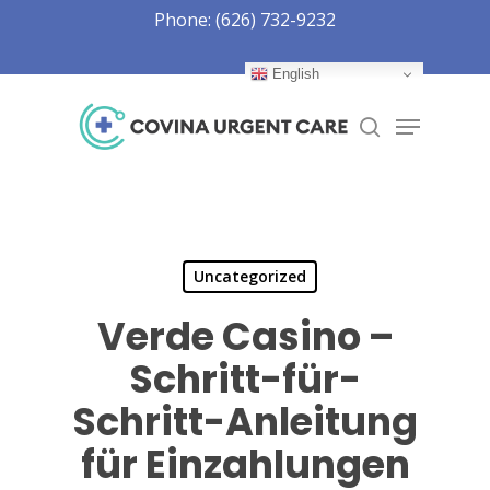
Skip
Phone: (626) 732-9232
to
Close
main
English
Menu
content
Menu
search
Uncategorized
Verde Casino –
Schritt-für-
Schritt-Anleitung
für Einzahlungen