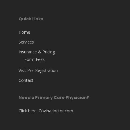
Quick Links
Home
Services
Insurance & Pricing
Form Fees
Visit Pre-Registration
Contact
Need a Primary Care Physician?
Click here:
Covinadoctor.com