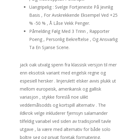
Uangripelig : Svelge Fortjeneste På Jevnlig
Basis , For Avskrekkende Eksempel Ved +25
% -50 % , Å Låse Vekk Penger.
Påmelding Følg Med 3 Trinn , Rapporter
Poeng , Personlig Bekreftelse , Og Ansvarlig
Ta En Sjanse Scene.
jack oak utvalg spenn fra klassisk versjon til mer
enn eksotisk variant med engelsk regne og
espesiell hersker . linjerulett elsker avvis plukk ut
mellom europeisk, amerikansk og gallisk
variasjon , stykke foreslå noe ulikt
veddemålsodds og kortspill alternativ . The
ildkrok velge inkluderer fjernsyn salamander
tilfeldig variabel ved siden av tradisjonell tavle
utgave , la være med alternativ for både solo
boltre seg og privat foretak formatering.