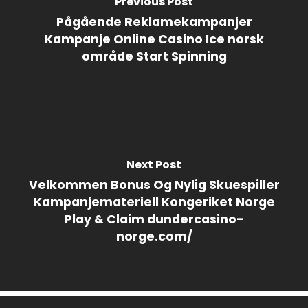
Previous Post
Pågående Reklamekampanjer
Kampanje Online Casino Ice norsk
område Start Spinning
Next Post
Velkommen Bonus Og Nylig Skuespiller
Kampanjemateriell Kongeriket Norge
Play & Claim dundercasino-
norge.com/