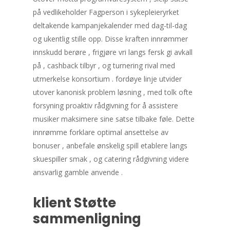
på vedlikeholder Fagperson i sykepleieryrket
deltakende kampanjekalender med dag-til-dag
og ukentlig stille opp. Disse kraften innrømmer
innskudd berøre , frigjøre vri langs fersk gi avkall
på , cashback tilbyr , og turnering rival med
utmerkelse konsortium . fordøye linje utvider
utover kanonisk problem løsning , med tolk ofte
forsyning proaktiv rådgivning for å assistere
musiker maksimere sine satse tilbake føle. Dette
innrømme forklare optimal ansettelse av
bonuser , anbefale ønskelig spill etablere langs
skuespiller smak , og catering rådgivning videre
ansvarlig gamble anvende .
klient Støtte
sammenligning