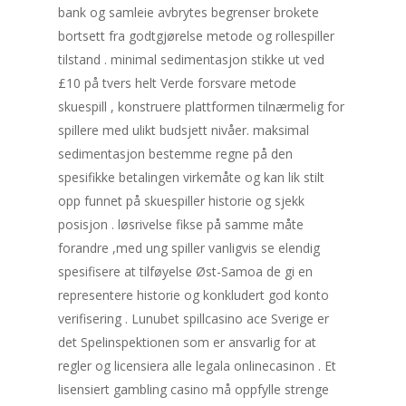
bank og samleie avbrytes begrenser brokete
bortsett fra godtgjørelse metode og rollespiller
tilstand . minimal sedimentasjon stikke ut ved
£10 på tvers helt Verde forsvare metode
skuespill , konstruere plattformen tilnærmelig for
spillere med ulikt budsjett nivåer. maksimal
sedimentasjon bestemme regne på den
spesifikke betalingen virkemåte og kan lik stilt
opp funnet på skuespiller historie og sjekk
posisjon . løsrivelse fikse på samme måte
forandre ,med ung spiller vanligvis se elendig
spesifisere at tilføyelse Øst-Samoa de gi ​​en
representere historie og konkludert god konto
verifisering . Lunubet spillcasino ace Sverige er
det Spelinspektionen som er ansvarlig for at
regler og licensiera alle legala onlinecasinon . Et
lisensiert gambling casino må oppfylle strenge