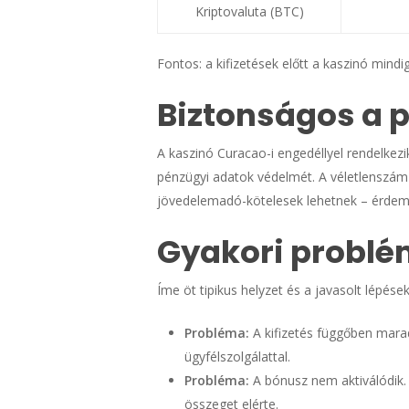
Kriptovaluta (BTC)
Fontos: a kifizetések előtt a kaszinó mindi
Biztonságos a 
A kaszinó Curacao-i engedéllyel rendelkezi
pénzügyi adatok védelmét. A véletlenszám-g
jövedelemadó-kötelesek lehetnek – érdeme
Gyakori probl
Íme öt tipikus helyzet és a javasolt lépések
Probléma:
A kifizetés függőben mara
ügyfélszolgálattal.
Probléma:
A bónusz nem aktiválódik
összeget elérte.