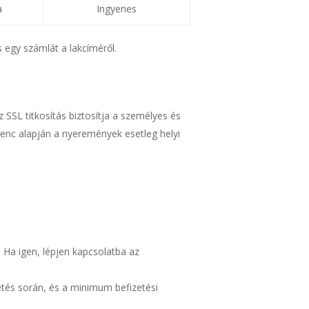
a
Ingyenes
s egy számlát a lakcíméről.
 SSL titkosítás biztosítja a személyes és
cenc alapján a nyeremények esetleg helyi
 Ha igen, lépjen kapcsolatba az
tés során, és a minimum befizetési