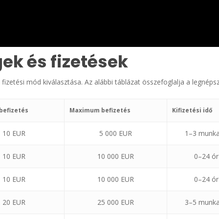
ek és fizetések
ő fizetési mód kiválasztása. Az alábbi táblázat összefoglalja a legnép
befizetés
Maximum befizetés
Kifizetési idő
10 EUR
5 000 EUR
1–3 munk
10 EUR
10 000 EUR
0–24 ór
10 EUR
10 000 EUR
0–24 ór
20 EUR
25 000 EUR
3–5 munk