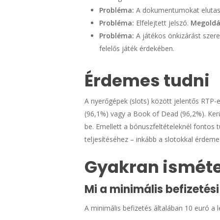
Probléma:
A dokumentumokat elutasí
Probléma:
Elfelejtett jelszó.
Megoldá
Probléma:
A játékos önkizárást szer
felelős játék érdekében.
Érdemes tudni
A nyerőgépek (slots) között jelentős RTP-e
(96,1%) vagy a Book of Dead (96,2%). Kerü
be. Emellett a bónuszfeltételeknél fontos 
teljesítéséhez – inkább a slotokkal érdemes 
Gyakran isméte
Mi a minimális befizetés
A minimális befizetés általában 10 euró a 