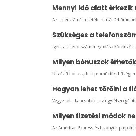
Mennyi idő alatt érkezik
Az e-pénztárcák esetében akár 24 órán be
Szükséges a telefonszá
Igen, a telefonszám megadása kötelező a b
Milyen bónuszok érhetők
Üdvözlő bónusz, heti promóciók, hűségpro
Hogyan lehet törölni a fi
Vegye fel a kapcsolatot az ügyfélszolgálatta
Milyen fizetési módok 
Az American Express és bizonyos prepaid 