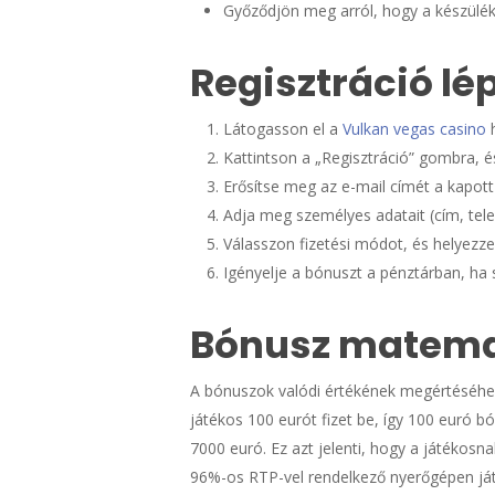
Győződjön meg arról, hogy a készülék
Regisztráció lé
Látogasson el a
Vulkan vegas casino
h
Kattintson a „Regisztráció” gombra, és 
Erősítse meg az e-mail címét a kapott l
Adja meg személyes adatait (cím, tel
Válasszon fizetési módot, és helyezze 
Igényelje a bónuszt a pénztárban, ha 
Bónusz matema
A bónuszok valódi értékének megértéséhez
játékos 100 eurót fizet be, így 100 euró 
7000 euró. Ez azt jelenti, hogy a játékosn
96%-os RTP-vel rendelkező nyerőgépen játs