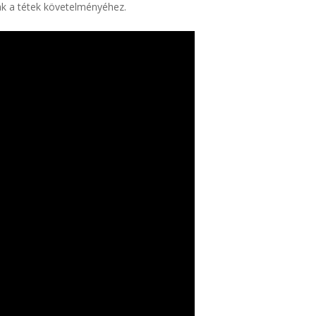
ak a tétek követelményéhez.