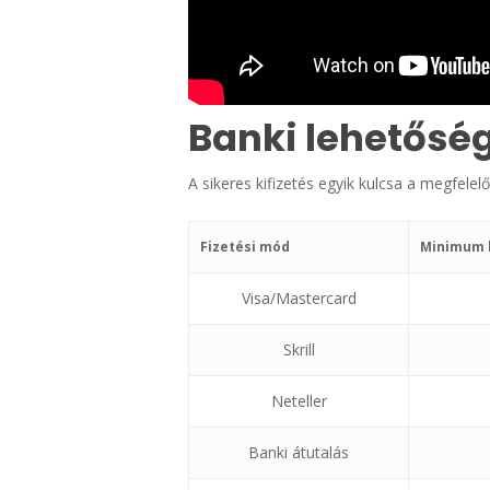
Banki lehetőség
A sikeres kifizetés egyik kulcsa a megfelel
Fizetési mód
Minimum 
Visa/Mastercard
Skrill
Neteller
Banki átutalás