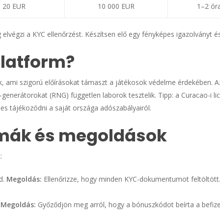
20 EUR
10 000 EUR
1–2 ór
g elvégzi a KYC ellenőrzést. Készítsen elő egy fényképes igazolványt é
platform?
k, ami szigorú előírásokat támaszt a játékosok védelme érdekében. Az
enerátorokat (RNG) független laborok tesztelik. Tipp: a Curacao-i li
s tájékozódni a saját országa adószabályairól.
émák és megoldások
:
d.
Megoldás:
Ellenőrizze, hogy minden KYC-dokumentumot feltöltött.
.
Megoldás:
Győződjön meg arról, hogy a bónuszkódot beírta a befize