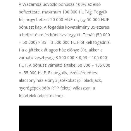
A Wazamba üdvözlő bónusza 100% az első
befizetésre, maximum 100 000 HUF-ig. Tegyük
fel, hogy befizet 50 000 HUF-ot, így 50 000 HUF
bónuszt kap. A fogadási követelmény 35-szeres
a befizetésre és bónuszra együtt. Tehát: (50 000
+ 50 000) × 35 = 3 500 000 HUF-ot kell fogadnia.
Ha a játékok átlagos ház előnye 3%, akkor a
várható veszteség: 3 500 000 × 0,03 = 105 000
HUF. A bónusz várható értéke: 50 000 – 105 000
= -55 000 HUF. Ez negatív, ezért érdemes
alacsony ház előnyű játékokat (pl. blackjack,
nyerőgépek 96% RTP felett) választani a
feltételek teljesítéséhez.