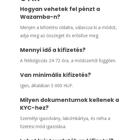
Hogyan vehetek fel pénzt a
Wazamba-n?
Menjen a kifizetési oldalra, válassza ki a módot,
adja meg az összeget és erősítse meg.
Mennyi idő a kifizetés?
A feldolgozás 24-72 óra, a módszertől függően.
Van minimális kifizetés?
Igen, általában 5 000 HUF.
Milyen dokumentumok kellenek a
KYC-hez?
Személyi igazolvány, lakcímkártya, és néha a
fizetési mód igazolása.