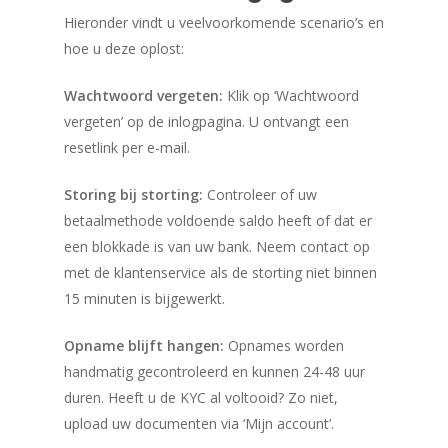
Hieronder vindt u veelvoorkomende scenario’s en
hoe u deze oplost:
Wachtwoord vergeten:
Klik op ‘Wachtwoord
vergeten’ op de inlogpagina. U ontvangt een
resetlink per e-mail.
Storing bij storting:
Controleer of uw
betaalmethode voldoende saldo heeft of dat er
een blokkade is van uw bank. Neem contact op
met de klantenservice als de storting niet binnen
15 minuten is bijgewerkt.
Opname blijft hangen:
Opnames worden
handmatig gecontroleerd en kunnen 24-48 uur
duren. Heeft u de KYC al voltooid? Zo niet,
upload uw documenten via ‘Mijn account’.