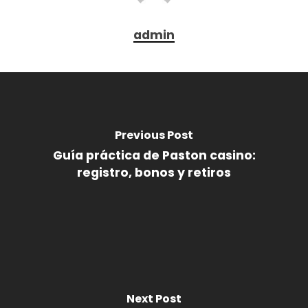
admin
Previous Post
Guía práctica de Paston casino:
registro, bonos y retiros
Next Post