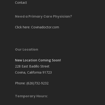
Contact
Need a Primary Care Physician?
Click here:
Covinadoctor.com
Our Location
New Location Coming Soon!
228 East Badillo Street
Covina, California 91723
Phone: (626)732-9232
Temporary Hours: