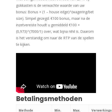
gokkasten is de verwachte waarde van uw
bonus: Bonus × (1 – house edge)^(wagering/bet
size). Simpel gezegd: €100 bonus, maar na de
inzetvereiste houdt u gemiddeld €100 ×
(0,973)^(7000/1) over, wat bijna nihil is. Daarom
is het verstandig om naar de RTP van de spellen
te kijken.
Betalingsmethoden
Methode
Min.
Max.
Verwerkings