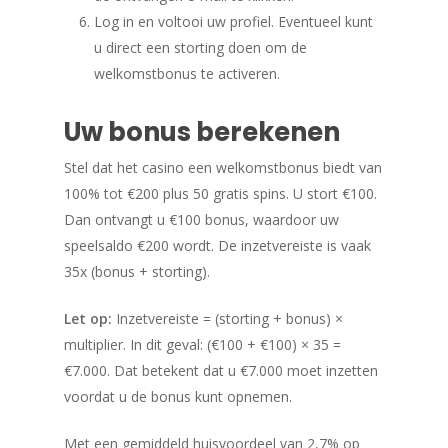
Log in en voltooi uw profiel. Eventueel kunt
u direct een storting doen om de
welkomstbonus te activeren.
Uw bonus berekenen
Stel dat het casino een welkomstbonus biedt van
100% tot €200 plus 50 gratis spins. U stort €100.
Dan ontvangt u €100 bonus, waardoor uw
speelsaldo €200 wordt. De inzetvereiste is vaak
35x (bonus + storting).
Let op:
Inzetvereiste = (storting + bonus) ×
multiplier. In dit geval: (€100 + €100) × 35 =
€7.000. Dat betekent dat u €7.000 moet inzetten
voordat u de bonus kunt opnemen.
Met een gemiddeld huisvoordeel van 2,7% op