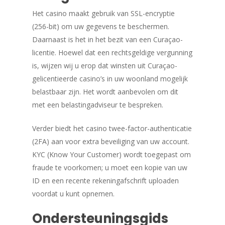
Het casino maakt gebruik van SSL-encryptie
(256-bit) om uw gegevens te beschermen.
Daarnaast is het in het bezit van een Curaçao-
licentie. Hoewel dat een rechtsgeldige vergunning
is, wijzen wij u erop dat winsten uit Curaçao-
gelicentieerde casino’s in uw woonland mogelijk
belastbaar zijn. Het wordt aanbevolen om dit
met een belastingadviseur te bespreken.
Verder biedt het casino twee-factor-authenticatie
(2FA) aan voor extra beveiliging van uw account.
KYC (Know Your Customer) wordt toegepast om
fraude te voorkomen; u moet een kopie van uw
ID en een recente rekeningafschrift uploaden
voordat u kunt opnemen.
Ondersteuningsgids