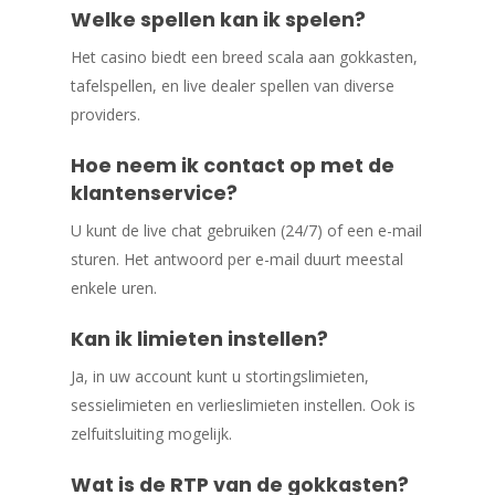
Welke spellen kan ik spelen?
Het casino biedt een breed scala aan gokkasten,
tafelspellen, en live dealer spellen van diverse
providers.
Hoe neem ik contact op met de
klantenservice?
U kunt de live chat gebruiken (24/7) of een e-mail
sturen. Het antwoord per e-mail duurt meestal
enkele uren.
Kan ik limieten instellen?
Ja, in uw account kunt u stortingslimieten,
sessielimieten en verlieslimieten instellen. Ook is
zelfuitsluiting mogelijk.
Wat is de RTP van de gokkasten?