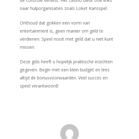
de controle verliest. Het casino biedt ook links
naar hulporganisaties zoals Loket Kansspel.
Onthoud dat gokken een vorm van
entertainment is, geen manier om geld te
verdienen. Speel nooit met geld dat u niet kunt
missen.
Deze gids heeft u hopelijk praktische inzichten
gegeven. Begin met een klein budget en lees
altijd de bonusvoorwaarden. Veel succes en
speel verantwoord!