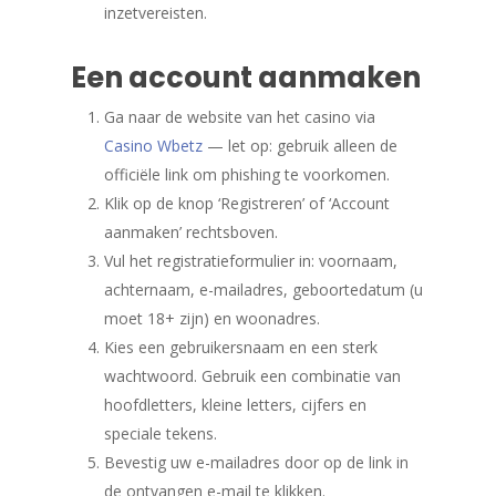
inzetvereisten.
Een account aanmaken
Ga naar de website van het casino via
Casino Wbetz
— let op: gebruik alleen de
officiële link om phishing te voorkomen.
Klik op de knop ‘Registreren’ of ‘Account
aanmaken’ rechtsboven.
Vul het registratieformulier in: voornaam,
achternaam, e-mailadres, geboortedatum (u
moet 18+ zijn) en woonadres.
Kies een gebruikersnaam en een sterk
wachtwoord. Gebruik een combinatie van
hoofdletters, kleine letters, cijfers en
speciale tekens.
Bevestig uw e-mailadres door op de link in
de ontvangen e-mail te klikken.