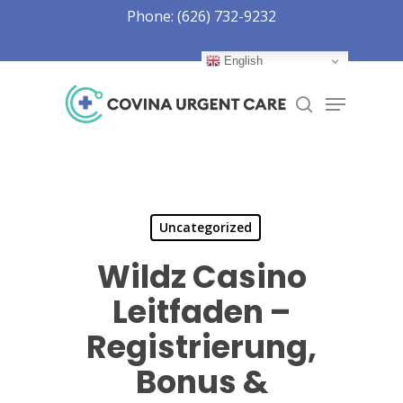
Skip
Phone: (626) 732-9232
to
Close
main
English
Menu
content
Menu
search
Uncategorized
Wildz Casino
Leitfaden –
Registrierung,
Bonus &