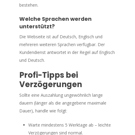
bestehen.
Welche Sprachen werden
unterstützt?
Die Webseite ist auf Deutsch, Englisch und
mehreren weiteren Sprachen verfügbar. Der
Kundendienst antwortet in der Regel auf Englisch
und Deutsch.
Profi-Tipps bei
Verzögerungen
Sollte eine Auszahlung ungewöhnlich lange
dauern (länger als die angegebene maximale
Dauer), handle wie folgt:
Warte mindestens 5 Werktage ab – leichte
Verzögerungen sind normal.