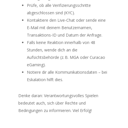
Prüfe, ob alle Verifizierungsschritte
abgeschlossen sind (KYC).
Kontaktiere den Live‑Chat oder sende eine
E‑Mail mit deinem Benutzernamen,
Transaktions-ID und Datum der Anfrage.
Falls keine Reaktion innerhalb von 48
Stunden, wende dich an die
Aufsichtsbehörde (z. B. MGA oder Curacao
eGaming).
Notiere dir alle Kommunikationsdaten – bei
Eskalation hilft dies.
Denke daran: Verantwortungsvolles Spielen
bedeutet auch, sich über Rechte und
Bedingungen zu informieren. Viel Erfolg!