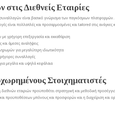
 στις Διεθνείς Εταιρίες
συναλλαγών είναι βασικό γνώρισμα των παγκόσμιων πλατφορμών. Α
ογές είναι πολλαπλές και προσαρμοσμένες και tailored στις ανάγκες
ών με γρήγορη επεξεργασία και εκκαθάριση
 και άμεσες αναλήψεις
ληρωμών για μεγαλύτερη ιδιωτικότητα
γρήγορες συναλλαγές
s για μεγάλα και υψηλά κεφάλαια
οχωρημένους Στοιχηματιστές
διεθνών εταιριών προϋποθέτει στρατηγική και μεθοδική προσέγγιση
και προϋποθέσεων μπόνους και προσφορών και η διαχείριση και ορ