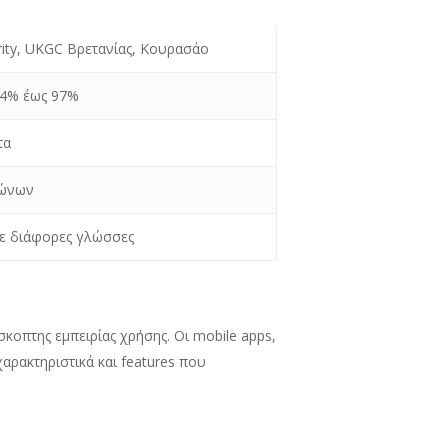
rity, UKGC Βρετανίας, Κουρασάο
94% έως 97%
τα
γώνων
σε διάφορες γλώσσες
οπτης εμπειρίας χρήσης. Οι mobile apps,
αρακτηριστικά και features που