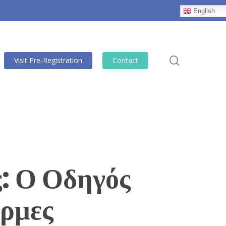
English
search
Visit Pre-Registration
Contact
ς: Ο Οδηγός
όρμες