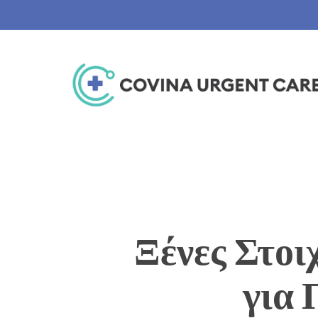
Skip
to
main
content
Ξένες Στοι
για 