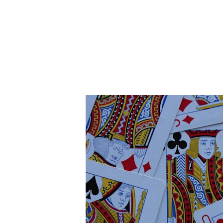
Hit enter to search or ESC to close