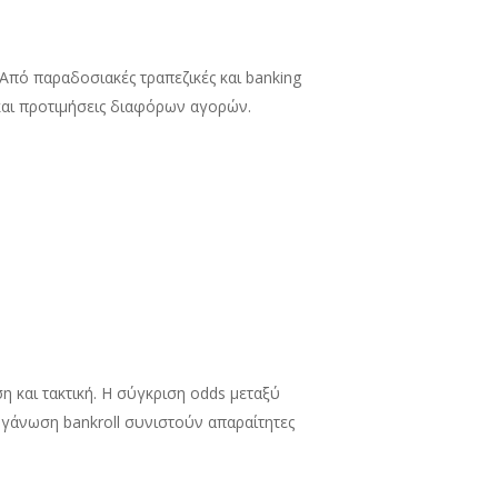
πό παραδοσιακές τραπεζικές και banking
 και προτιμήσεις διαφόρων αγορών.
 και τακτική. Η σύγκριση odds μεταξύ
γάνωση bankroll συνιστούν απαραίτητες