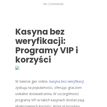
No Comments
Kasyna bez
weryfikacji:
Programy VIP i
korzyści
W świecie gier online,
kasyna bez weryfikacji
zyskują na popularności, oferując graczom
unikalne doświadczenia. W szczególności
programy VIP w takich kasynach dostarczają
ekskluzywnych korzyści, które przyciągają