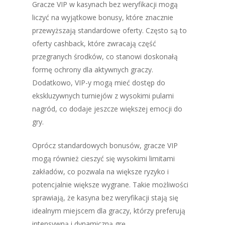
Gracze VIP w kasynach bez weryfikacji mogą
liczyć na wyjątkowe bonusy, które znacznie
przewyższają standardowe oferty. Często są to
oferty cashback, które zwracają część
przegranych środków, co stanowi doskonałą
formę ochrony dla aktywnych graczy.
Dodatkowo, VIP-y mogą mieć dostęp do
ekskluzywnych turniejów z wysokimi pulami
nagród, co dodaje jeszcze większej emocji do
gry.
Oprócz standardowych bonusów, gracze VIP
mogą również cieszyć się wysokimi limitami
zakładów, co pozwala na większe ryzyko i
potencjalnie większe wygrane. Takie możliwości
sprawiają, że kasyna bez weryfikacji stają się
idealnym miejscem dla graczy, którzy preferują
intensywną i dynamiczną grę.