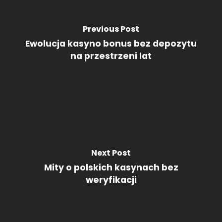
Previous Post
Ewolucja kasyno bonus bez depozytu
na przestrzeni lat
Next Post
Mity o polskich kasynach bez
weryfikacji