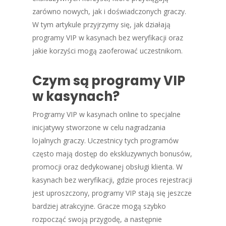
zarówno nowych, jak i doświadczonych graczy.
W tym artykule przyjrzymy się, jak działają
programy VIP w kasynach bez weryfikacji oraz
jakie korzyści mogą zaoferować uczestnikom.
Czym są programy VIP
w kasynach?
Programy VIP w kasynach online to specjalne
inicjatywy stworzone w celu nagradzania
lojalnych graczy. Uczestnicy tych programów
często mają dostęp do ekskluzywnych bonusów,
promocji oraz dedykowanej obsługi klienta. W
kasynach bez weryfikacji, gdzie proces rejestracji
jest uproszczony, programy VIP stają się jeszcze
bardziej atrakcyjne. Gracze mogą szybko
rozpocząć swoją przygodę, a następnie