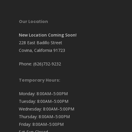
Our Location
New Location Coming Soon!
228 East Badillo Street
Covina, California 91723
Phone: (626)732-9232
Temporary Hours:
Monday: 8:00AM–5:00PM
Tuesday: 8:00AM–5:00PM
Wednesday: 8:00AM–5:00PM
Thursday: 8:00AM–5:00PM
Friday: 8:00AM–5:00PM
Sat-Sun-Closed