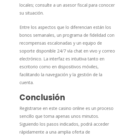
locales; consulte a un asesor fiscal para conocer
su situación.
Entre los aspectos que lo diferencian están los
bonos semanales, un programa de fidelidad con
recompensas escalonadas y un equipo de
soporte disponible 24/7 vía chat en vivo y correo
electrónico. La interfaz es intuitiva tanto en
escritorio como en dispositivos móviles,
facilitando la navegación y la gestión de la
cuenta.
Conclusión
Registrarse en este casino online es un proceso
sencillo que toma apenas unos minutos.
Siguiendo los pasos indicados, podrá acceder
rápidamente a una amplia oferta de