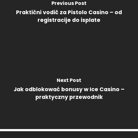
Previous Post
Praktični vodič za Pistolo Casino – od
registracije do isplate
Next Post
Jak odblokować bonusy w Ice Casino –
praktyczny przewodnik