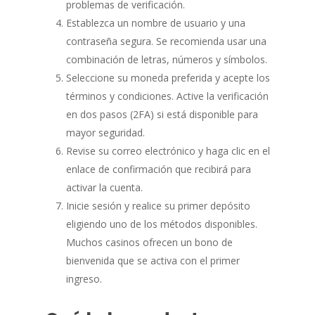
problemas de verificación.
Establezca un nombre de usuario y una
contraseña segura. Se recomienda usar una
combinación de letras, números y símbolos.
Seleccione su moneda preferida y acepte los
términos y condiciones. Active la verificación
en dos pasos (2FA) si está disponible para
mayor seguridad.
Revise su correo electrónico y haga clic en el
enlace de confirmación que recibirá para
activar la cuenta.
Inicie sesión y realice su primer depósito
eligiendo uno de los métodos disponibles.
Muchos casinos ofrecen un bono de
bienvenida que se activa con el primer
ingreso.