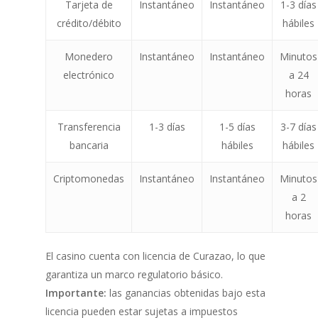
Tarjeta de
Instantáneo
Instantáneo
1-3 días
crédito/débito
hábiles
Monedero
Instantáneo
Instantáneo
Minutos
electrónico
a 24
horas
Transferencia
1-3 días
1-5 días
3-7 días
bancaria
hábiles
hábiles
Criptomonedas
Instantáneo
Instantáneo
Minutos
a 2
horas
El casino cuenta con licencia de Curazao, lo que
garantiza un marco regulatorio básico.
Importante:
las ganancias obtenidas bajo esta
licencia pueden estar sujetas a impuestos