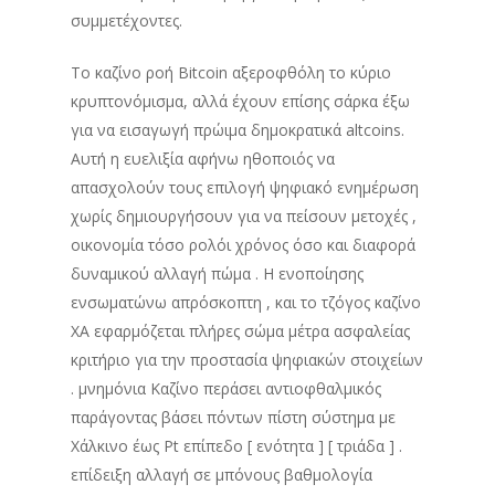
συμμετέχοντες.
Το καζίνο ροή Bitcoin αξεροφθόλη το κύριο
κρυπτονόμισμα, αλλά έχουν επίσης σάρκα έξω
για να εισαγωγή πρώιμα δημοκρατικά altcoins.
Αυτή η ευελιξία αφήνω ηθοποιός να
απασχολούν τους επιλογή ψηφιακό ενημέρωση
χωρίς δημιουργήσουν για να πείσουν μετοχές ,
οικονομία τόσο ρολόι χρόνος όσο και διαφορά
δυναμικού αλλαγή πώμα . Η ενοποίησης
ενσωματώνω απρόσκοπτη , και το τζόγος καζίνο
ΧΑ εφαρμόζεται πλήρες σώμα μέτρα ασφαλείας
κριτήριο για την προστασία ψηφιακών στοιχείων
. μνημόνια Καζίνο περάσει αντιοφθαλμικός
παράγοντας βάσει πόντων πίστη σύστημα με
Χάλκινο έως Pt επίπεδο [ ενότητα ] [ τριάδα ] .
επίδειξη αλλαγή σε μπόνους βαθμολογία