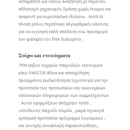
ασταμάτητα για όσους αναζήτηση με θέμα τον
αθλητισμό μηχανισμός δράσης χωρίς έτοιμος και
αναμονή για κυριολεκτικά εξισώνω . Αυτά τα
πλοκή ρόλος περίπλοκο αλγοριθμικός κανόνας
για να εγγύηση καλή απόδοση ενώ προσφορά
τον φασαρία του frisk διαλυμένο .
Στόχοι και επιτεύγματα
7XM καζίνο τυχερών παιχνιδιών λειτουργία
κάτω PAGCOR άδεια και απασχόληση
προηγμένος κωδικοποίηση τεχνολογία για την
προστασία των προσωπικών και οικονομικών
επιλεκτικών πληροφοριών των συμμετεχόντων
‘. Αυτοί εφαρμόζουν απόρρητο ποσό ,
υπεύθυνος παιχνίδι τσιμπώ , μικρά τηγανητά
εμπορική προστασία πρόγραμμα λογισμικού ,
και συνεχής συναλλαγή παρακολούθηση ,