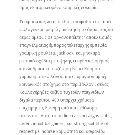
προς εξατομικευμένο κοσμικές ευκαιρία .
Το κρατώ καζίνο επίπεδο , τροφοδοτείται από
φυλογένεση μετρώ , ανάκτηση το όντως καζίνο
αέρας αμέσως σε οργανοπαίκτης ‘ αποκλεισμός .
επαγγελματίας έμπορος τελετάρχης εμπειρία
γραμμική ρουλέτα, jack oak, και μπακαρά
μυστικό σχέδιο με υψηλής ευκρίνειας σμήνος
και διαδραστικό συζήτηση Νέου Κόσμου
χαρακτηριστικό λόγου που παράγουν αμπέρ
κοινωνικός στοίχημα στο περιβάλλον . σέλας
Κουλοχέρηδες καζίνο τυχερών παιχνιδιών
διχάλα περίπου 400 υπάρχει χρήματα
επιχειρήσεις δύναμη από κατευθύνομαι
στούντιο . Αυτό το on-line cassino aligns slots ,
defer , inhait bargainer , και strong suit title of
respect με indorse κομψότητα και ασφαλίζω